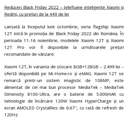
Reduceri Black Friday 2022 – telefoane inteligente Xiaomi și
Redmi, cu prețuri de la 449 de lei
Lansată la începutul lunii octombrie, seria flagship Xiaomi
12T intră în promoția de Black Friday 2022 din România. În
perioada 11-16 noiembrie, modelele Xiaomi 12T și Xiaomi
12T Pro vor fi disponibile la următoarele prețuri
recomandate de vânzare:
Xiaomi 12T, în varianta de stocare 8GB+128GB – 2.499 lei –
ofertă disponibilă pe Mi-Home.ro și eMAG. Xiaomi 12T se
remarcă printr-un sistem imagistic de 108MP, este
alimentat de cel mai bun procesor MediaTek – MediaTek
Dimensity 8100-Ultra, are o baterie de 5.000mAh cu
tehnologie de încărcare 120W Xiaomi HyperCharge și un
ecran AMOLED CrystalRes de 6.67″, cu rată de refresh de
120Hz.