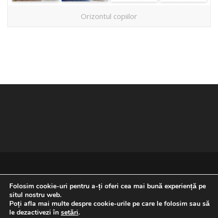
Orizontul copiilor
Folosim cookie-uri pentru a-ți oferi cea mai bună experiență pe
situl nostru web.
Poți afla mai multe despre cookie-urile pe care le folosim sau să
REVENIRE LA ÎNCEPUTUL PAGINII
le dezactivezi în
setări
.