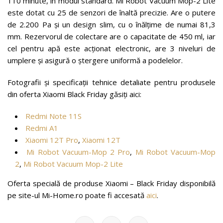
110 minute, în modul standard. Mi Robot Vacuum Mop-2 Lite
este dotat cu 25 de senzori de înaltă precizie. Are o putere
de 2.200 Pa și un design slim, cu o înălțime de numai 81,3
mm. Rezervorul de colectare are o capacitate de 450 ml, iar
cel pentru apă este acționat electronic, are 3 niveluri de
umplere și asigură o ștergere uniformă a podelelor.
Fotografii și specificații tehnice detaliate pentru produsele
din oferta Xiaomi Black Friday găsiți aici:
Redmi Note 11S
Redmi A1
Xiaomi 12T Pro
,
Xiaomi 12T
Mi Robot Vacuum-Mop 2 Pro
,
Mi Robot Vacuum-Mop
2
,
Mi Robot Vacuum Mop-2 Lite
Oferta specială de produse Xiaomi – Black Friday disponibilă
pe site-ul Mi-Home.ro poate fi accesată
aici
.