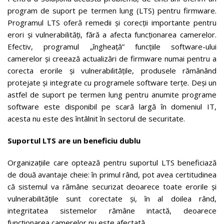
program de suport pe termen lung (LTS) pentru firmware.
Programul LTS oferă remedii și corecții importante pentru
erori și vulnerabilități, fără a afecta funcționarea camerelor.
Efectiv, programul „îngheață” funcțiile software-ului
camerelor și creează actualizări de firmware numai pentru a
corecta erorile și vulnerabilitățile, produsele rămânând
protejate și integrate cu programele software terțe. Deși un
astfel de suport pe termen lung pentru anumite programe
software este disponibil pe scară largă în domeniul IT,
acesta nu este des întâlnit în sectorul de securitate.
Suportul LTS are un beneficiu dublu
Organizațiile care optează pentru suportul LTS beneficiază
de două avantaje cheie: în primul rând, pot avea certitudinea
că sistemul va rămâne securizat deoarece toate erorile și
vulnerabilitățile sunt corectate și, în al doilea rând,
integritatea sistemelor rămâne intactă, deoarece
funcționarea camerelor nu este afectată.