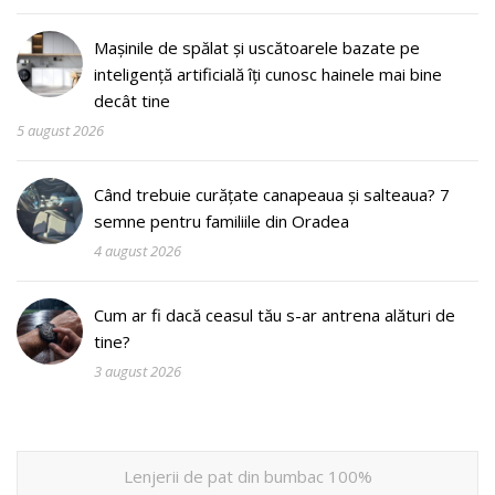
Mașinile de spălat și uscătoarele bazate pe
inteligență artificială îți cunosc hainele mai bine
decât tine
5 august 2026
Când trebuie curățate canapeaua și salteaua? 7
semne pentru familiile din Oradea
4 august 2026
Cum ar fi dacă ceasul tău s-ar antrena alături de
tine?
3 august 2026
Lenjerii de pat din bumbac 100%