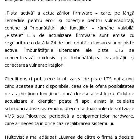
„Pista activă” a actualizărilor firmware – care, pe lângă
remediile pentru erori și corecțiile pentru vulnerabilități,
conține și îmbunătățiri ale funcțiilor – rămâne valabilă.
„Pistele” LTS de actualizare firmware sunt emise cu
regularitate o dată la 24 de luni, odată cu lansarea unor piste
active. Îmbunătățirile ulterioare ale pistei LTS se
concentrează exclusiv pe îmbunătățirea stabilității și
corectarea vulnerabilităților.
Clienții noștri pot trece la utilizarea de piste LTS noi atunci
când acestea sunt disponibile, ceea ce le oferă posibilitatea
de a achiziționa funcții noi, dacă doresc acest lucru. Ciclul de
actualizare al clienților poate fi apoi aliniat la celelalte
schimbări aduse sistemului, precum actualizările de software
VMS sau înlocuirea periodică a echipamentelor hardware,
care ar necesita în orice caz recalibrarea sistemului.
Hultqvist a mai adăugat: „Luarea de către o firmă a deciziei