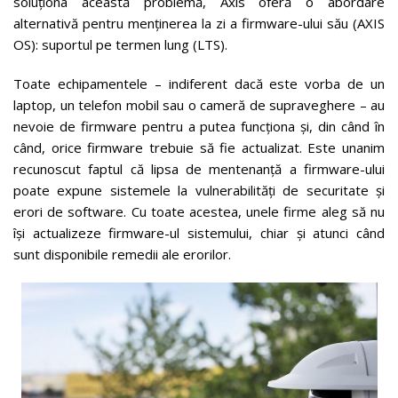
soluționa această problemă, Axis oferă o abordare
alternativă pentru menținerea la zi a firmware-ului său (AXIS
OS): suportul pe termen lung (LTS).
Toate echipamentele – indiferent dacă este vorba de un
laptop, un telefon mobil sau o cameră de supraveghere – au
nevoie de firmware pentru a putea funcționa și, din când în
când, orice firmware trebuie să fie actualizat. Este unanim
recunoscut faptul că lipsa de mentenanță a firmware-ului
poate expune sistemele la vulnerabilități de securitate și
erori de software. Cu toate acestea, unele firme aleg să nu
își actualizeze firmware-ul sistemului, chiar și atunci când
sunt disponibile remedii ale erorilor.