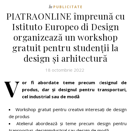
În
PUBLICITATE
PIATRAONLINE împreună cu
Istituto Europeo di Design
organizează un workshop
gratuit pentru studenții la
design și arhitectură
18 octombrie 2022
V
or fi abordate teme precum
d
esignul de
produs, dar și
designul pentru transporturi,
cel
industrial sau de modă
Workshop gratuit pentru creativii interesați de design
de produs
Atelierul abordează și teme precum design pentru
transporturi, designindustrial sau design de modă