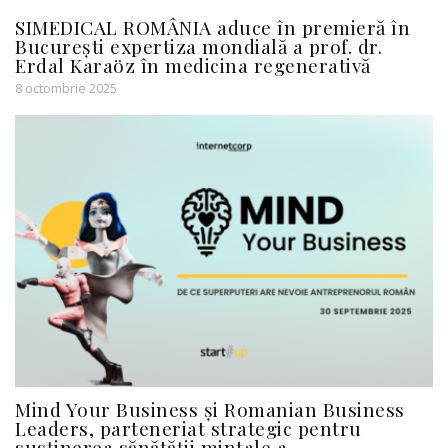
SIMEDICAL ROMÂNIA aduce în premieră în
București expertiza mondială a prof. dr.
Erdal Karaöz în medicina regenerativă
8 octombrie 2025
Mind Your Business și Romanian Business
Leaders, parteneriat strategic pentru
susținerea sănătății mintale a