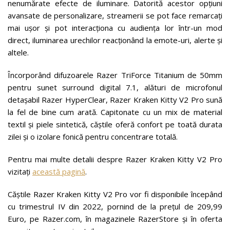
nenumărate efecte de iluminare. Datorită acestor opțiuni
avansate de personalizare, streamerii se pot face remarcați
mai ușor și pot interacționa cu audiența lor într-un mod
direct, iluminarea urechilor reacționând la emote-uri, alerte și
altele.
Încorporând difuzoarele Razer TriForce Titanium de 50mm
pentru sunet surround digital 7.1, alături de microfonul
detașabil Razer HyperClear, Razer Kraken Kitty V2 Pro sună
la fel de bine cum arată. Capitonate cu un mix de material
textil și piele sintetică, căștile oferă confort pe toată durata
zilei și o izolare fonică pentru concentrare totală.
Pentru mai multe detalii despre Razer Kraken Kitty V2 Pro
vizitați
această pagină
.
Căștile Razer Kraken Kitty V2 Pro vor fi disponibile începând
cu trimestrul IV din 2022, pornind de la prețul de 209,99
Euro, pe Razer.com, în magazinele RazerStore și în oferta