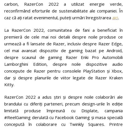
carbon, RazerCon 2022 a utilizat energie verde,
reconfirmând eforturile de sustenabilitate ale companiei. În
caz că ați ratat evenimentul, puteți urmări înregistrarea
aici
.
La RazerCon 2022, comunitatea de fani a beneficiat în
premieră de cele mai noi detalii despre noile produse ce
urmează a fi lansate de Razer, inclusiv despre Razer Edge,
cel mai avansat dispozitiv de gaming bazat pe Android,
despre scaunul de gaming Razer Enki Pro Automobili
Lamborghini Edition, despre noile dispozitive audio
concepute de Razer pentru consolele PlayStation și Xbox,
dar și despre planurile de viitor legate de Razer Kraken
Kitty.
RazerCon 2022 a adus știri și despre noile colaborări ale
brandului cu diferiți parteneri, precum design-urile în ediție
limitată produse împreună cu Displate, campania
#ReelGaming derulată cu Facebook Gaming și masa specială
concepută în colaborare cu Twinkly Squares. Printre