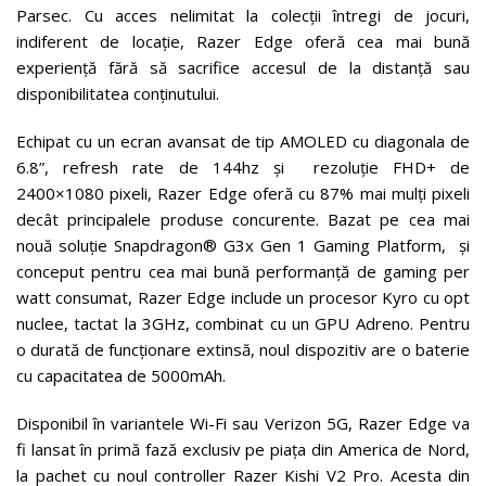
Parsec. Cu acces nelimitat la colecții întregi de jocuri,
indiferent de locație, Razer Edge oferă cea mai bună
experiență fără să sacrifice accesul de la distanță sau
disponibilitatea conținutului.
Echipat cu un ecran avansat de tip AMOLED cu diagonala de
6.8”, refresh rate de 144hz și rezoluție FHD+ de
2400×1080 pixeli, Razer Edge oferă cu 87% mai mulți pixeli
decât principalele produse concurente. Bazat pe cea mai
nouă soluție Snapdragon® G3x Gen 1 Gaming Platform, și
conceput pentru cea mai bună performanță de gaming per
watt consumat, Razer Edge include un procesor Kyro cu opt
nuclee, tactat la 3GHz, combinat cu un GPU Adreno. Pentru
o durată de funcționare extinsă, noul dispozitiv are o baterie
cu capacitatea de 5000mAh.
Disponibil în variantele Wi-Fi sau Verizon 5G, Razer Edge va
fi lansat în primă fază exclusiv pe piața din America de Nord,
la pachet cu noul controller Razer Kishi V2 Pro. Acesta din