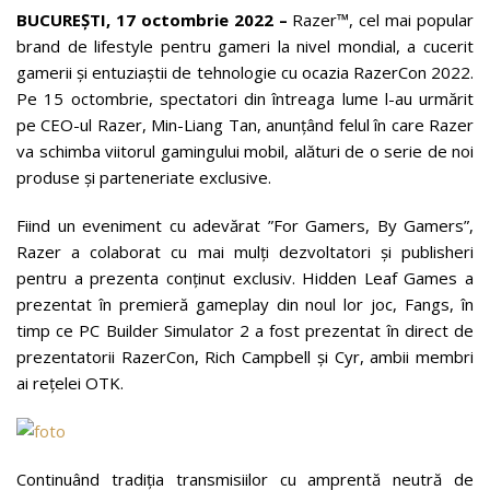
BUCUREȘTI, 17 octombrie 2022 –
Razer™, cel mai popular
brand de lifestyle pentru gameri la nivel mondial, a cucerit
gamerii și entuziaștii de tehnologie cu ocazia RazerCon 2022.
Pe 15 octombrie, spectatori din întreaga lume l-au urmărit
pe CEO-ul Razer, Min-Liang Tan, anunțând felul în care Razer
va schimba viitorul gamingului mobil, alături de o serie de noi
produse și parteneriate exclusive.
Fiind un eveniment cu adevărat ”For Gamers, By Gamers”,
Razer a colaborat cu mai mulți dezvoltatori și publisheri
pentru a prezenta conținut exclusiv. Hidden Leaf Games a
prezentat în premieră gameplay din noul lor joc, Fangs, în
timp ce PC Builder Simulator 2 a fost prezentat în direct de
prezentatorii RazerCon, Rich Campbell și Cyr, ambii membri
ai rețelei OTK.
Continuând tradiția transmisiilor cu amprentă neutră de