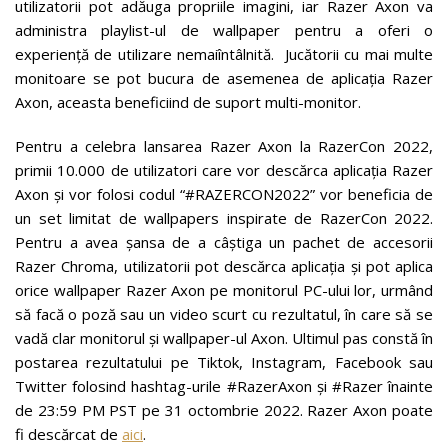
utilizatorii pot adăuga propriile imagini, iar Razer Axon va
administra playlist-ul de wallpaper pentru a oferi o
experiență de utilizare nemaiîntâlnită. Jucătorii cu mai multe
monitoare se pot bucura de asemenea de aplicația Razer
Axon, aceasta beneficiind de suport multi-monitor.
Pentru a celebra lansarea Razer Axon la RazerCon 2022,
primii 10.000 de utilizatori care vor descărca aplicația Razer
Axon și vor folosi codul “#RAZERCON2022” vor beneficia de
un set limitat de wallpapers inspirate de RazerCon 2022.
Pentru a avea șansa de a câștiga un pachet de accesorii
Razer Chroma, utilizatorii pot descărca aplicația și pot aplica
orice wallpaper Razer Axon pe monitorul PC-ului lor, urmând
să facă o poză sau un video scurt cu rezultatul, în care să se
vadă clar monitorul și wallpaper-ul Axon. Ultimul pas constă în
postarea rezultatului pe Tiktok, Instagram, Facebook sau
Twitter folosind hashtag-urile #RazerAxon și #Razer înainte
de 23:59 PM PST pe 31 octombrie 2022. Razer Axon poate
fi descărcat de
aici
.