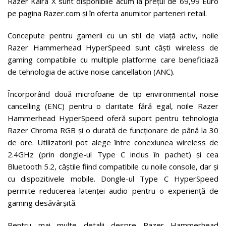
Razer Kaira X sunt disponibile acum la prețul de 69,99 Euro
pe pagina Razer.com și în oferta anumitor parteneri retail.
Concepute pentru gamerii cu un stil de viață activ, noile
Razer Hammerhead HyperSpeed sunt căști wireless de
gaming compatibile cu multiple platforme care beneficiază
de tehnologia de active noise cancellation (ANC).
Încorporând două microfoane de tip environmental noise
cancelling (ENC) pentru o claritate fără egal, noile Razer
Hammerhead HyperSpeed oferă suport pentru tehnologia
Razer Chroma RGB și o durată de funcționare de până la 30
de ore. Utilizatorii pot alege între conexiunea wireless de
2.4GHz (prin dongle-ul Type C inclus în pachet) și cea
Bluetooth 5.2, căștile fiind compatibile cu noile console, dar și
cu dispozitivele mobile. Dongle-ul Type C HyperSpeed
permite reducerea latenței audio pentru o experiență de
gaming desăvârșită.
Pentru mai multe detalii despre Razer Hammerhead