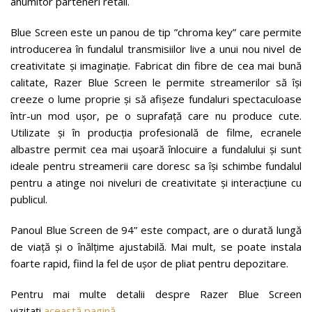
anumitor parteneri retail.
Blue Screen este un panou de tip ”chroma key” care permite
introducerea în fundalul transmisiilor live a unui nou nivel de
creativitate și imaginație. Fabricat din fibre de cea mai bună
calitate, Razer Blue Screen le permite streamerilor să își
creeze o lume proprie și să afișeze fundaluri spectaculoase
într-un mod ușor, pe o suprafață care nu produce cute.
Utilizate și în producția profesională de filme, ecranele
albastre permit cea mai ușoară înlocuire a fundalului și sunt
ideale pentru streamerii care doresc sa își schimbe fundalul
pentru a atinge noi niveluri de creativitate și interacțiune cu
publicul.
Panoul Blue Screen de 94” este compact, are o durată lungă
de viață și o înălțime ajustabilă. Mai mult, se poate instala
foarte rapid, fiind la fel de ușor de pliat pentru depozitare.
Pentru mai multe detalii despre Razer Blue Screen
vizitați
această pagină
.