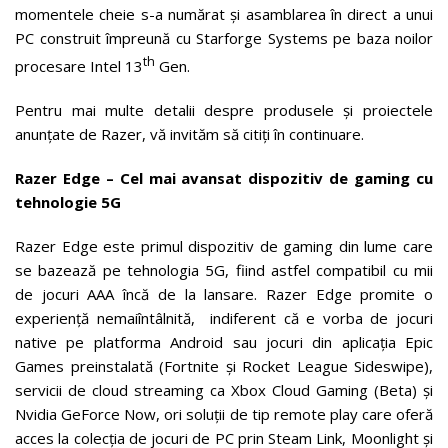
momentele cheie s-a numărat și asamblarea în direct a unui
PC construit împreună cu Starforge Systems pe baza noilor
th
procesare Intel 13
Gen.
Pentru mai multe detalii despre produsele și proiectele
anunțate de Razer, vă invităm să citiți în continuare.
Razer Edge – Cel mai avansat dispozitiv de gaming cu
tehnologie 5G
Razer Edge este primul dispozitiv de gaming din lume care
se bazează pe tehnologia 5G, fiind astfel compatibil cu mii
de jocuri AAA încă de la lansare. Razer Edge promite o
experiență nemaiîntâlnită, indiferent că e vorba de jocuri
native pe platforma Android sau jocuri din aplicația Epic
Games preinstalată (Fortnite și Rocket League Sideswipe),
servicii de cloud streaming ca Xbox Cloud Gaming (Beta) și
Nvidia GeForce Now, ori soluții de tip remote play care oferă
acces la colecția de jocuri de PC prin Steam Link, Moonlight și