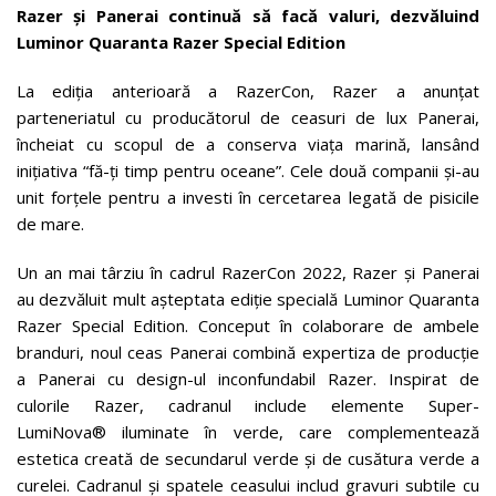
Razer și Panerai continuă să facă valuri, dezvăluind
Luminor Quaranta Razer Special Edition
La ediția anterioară a RazerCon, Razer a anunțat
parteneriatul cu producătorul de ceasuri de lux Panerai,
încheiat cu scopul de a conserva viața marină, lansând
inițiativa “fă-ți timp pentru oceane”. Cele două companii și-au
unit forțele pentru a investi în cercetarea legată de pisicile
de mare.
Un an mai târziu în cadrul RazerCon 2022, Razer și Panerai
au dezvăluit mult așteptata ediție specială Luminor Quaranta
Razer Special Edition. Conceput în colaborare de ambele
branduri, noul ceas Panerai combină expertiza de producție
a Panerai cu design-ul inconfundabil Razer. Inspirat de
culorile Razer, cadranul include elemente Super-
LumiNova® iluminate în verde, care complementează
estetica creată de secundarul verde și de cusătura verde a
curelei. Cadranul și spatele ceasului includ gravuri subtile cu