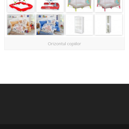
Orizontul copiilor