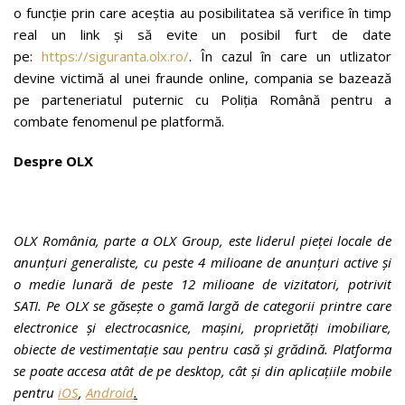
o funcție prin care aceștia au posibilitatea să verifice în timp
real un link și să evite un posibil furt de date
pe:
https://siguranta.olx.ro/
. În cazul în care un utlizator
devine victimă al unei fraunde online, compania se bazează
pe parteneriatul puternic cu Poliția Română pentru a
combate fenomenul pe platformă.
Despre OLX
OLX România, parte a OLX Group, este liderul pieței locale de
anunțuri generaliste, cu peste 4 milioane de anunțuri active și
o medie lunară de peste 12 milioane de vizitatori, potrivit
SATI.
Pe OLX se găsește o gamă largă de categorii printre care
electronice și electrocasnice, mașini, proprietăți imobiliare,
obiecte de vestimentație sau pentru casă și grădină. Platforma
se poate accesa atât de pe desktop, cât și din aplicațiile mobile
pentru
iOS
,
Android
.