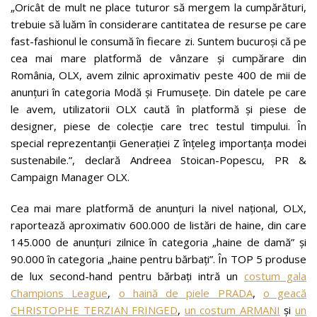
„Oricât de mult ne place tuturor să mergem la cumpărături,
trebuie să luăm în considerare cantitatea de resurse pe care
fast-fashionul le consumă în fiecare zi. Suntem bucuroși că pe
cea mai mare platformă de vânzare și cumpărare din
România, OLX, avem zilnic aproximativ peste 400 de mii de
anunțuri în categoria Modă și Frumusețe. Din datele pe care
le avem, utilizatorii OLX caută în platformă și piese de
designer, piese de colecție care trec testul timpului. În
special reprezentanții Generației Z înțeleg importanța modei
sustenabile.”, declară Andreea Stoican-Popescu, PR &
Campaign Manager OLX.
Cea mai mare platformă de anunțuri la nivel național, OLX,
raportează aproximativ 600.000 de listări de haine, din care
145.000 de anunțuri zilnice în categoria „haine de damă” și
90.000 în categoria „haine pentru bărbați”. În TOP 5 produse
de lux second-hand pentru bărbați intră un
costum gala
Champions League
,
o haină de piele PRADA
,
o geacă
CHRISTOPHE TERZIAN FRINGED
,
un costum ARMANI
și
un