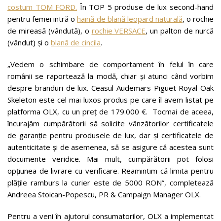
costum TOM FORD.
În TOP 5 produse de lux second-hand
pentru femei intră o
haină de blană leopard naturală
, o rochie
de mireasă (vândută), o
rochie VERSACE
, un palton de nurcă
(vândut) și o
blană de cincila
.
„Vedem o schimbare de comportament în felul în care
românii se raportează la modă, chiar și atunci când vorbim
despre branduri de lux. Ceasul Audemars Piguet Royal Oak
Skeleton este cel mai luxos produs pe care îl avem listat pe
platforma OLX, cu un preț de 179.000 €. Tocmai de aceea,
încurajăm cumpărătorii să solicite vânzătorilor certificatele
de garanție pentru produsele de lux, dar și certificatele de
autenticitate și de asemenea, să se asigure că acestea sunt
documente veridice. Mai mult, cumpărătorii pot folosi
opțiunea de livrare cu verificare. Reamintim că limita pentru
plățile ramburs la curier este de 5000 RON”, completează
Andreea Stoican-Popescu, PR & Campaign Manager OLX.
Pentru a veni în ajutorul consumatorilor, OLX a implementat