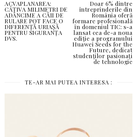
ACVAPLANAREA:
Doar 6% dintre
CÂŢIVA MILIMETRI DE
întreprinderile din
ADÂNCIME A CĂII DE
România oferă
RULARE POT FACE O
formare profesională
DIFERENŢĂ URIAŞĂ
în domeniul TIC: s-a
PENTRU SIGURANŢA
lansat cea de-a noua
DVS.
ediție a programului
Huawei Seeds for the
Future, dedicat
studenților pasionați
de tehnologie
TE-AR MAI PUTEA INTERESA :