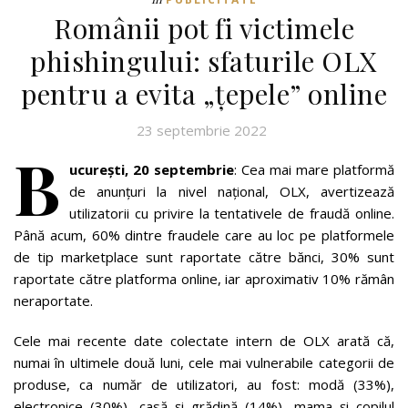
Românii pot fi victimele
phishingului: sfaturile OLX
pentru a evita „țepele” online
23 septembrie 2022
B
ucure
ști, 20 septembrie
: Cea mai mare platformă
de anunțuri la nivel național, OLX, avertizează
utilizatorii cu privire la tentativele de fraudă online.
Până acum, 60% dintre fraudele care au loc pe platformele
de tip marketplace sunt raportate către bănci, 30% sunt
raportate către platforma online, iar aproximativ 10% rămân
neraportate.
Cele mai recente date colectate intern de OLX arată că,
numai în ultimele două luni, cele mai vulnerabile categorii de
produse, ca număr de utilizatori, au fost: modă (33%),
electronice (30%), casă și grădină (14%), mama și copilul