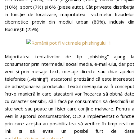
(10%), sport (7%) și 6% (piese auto). Cât privește distribuția
în funcție de localizare, majoritatea victimelor fraudelor
cibernetice provin din mediul urban (80%), inclusiv din
București (25%).
Majoritatea tentativelor de tip „phishing” ajung la
consumator prin intermediul social media, e-mail-ului, dar pot
veni și prin mesaje text, mesaje directe sau chiar apeluri
telefonice („vishing”), atacatorul pretizând că este interestat
de achiziționarea produsului. Textul mesajului va fi conceput
într-o manieră în care atacatorii vor încearca să obțină date
cu caracter sensibil, să îi facă pe consumatori să deschidă un
site web sau poate un fișier care conține malware. Pentru a
veni în ajutorul consumatorilor, OLX a implementat o funcție
prin care aceștia au posibilitatea să verifice în timp real un
link și să evite un posibil furt de date
pe:
https://siguranta.olx.ro/