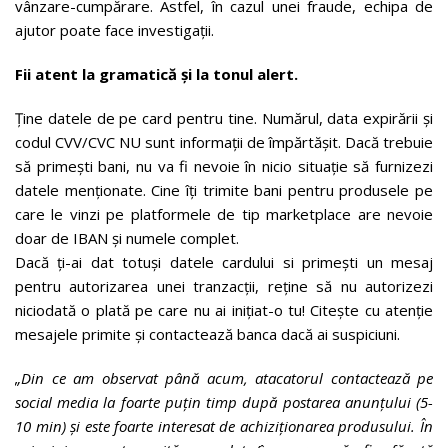
vânzare-cumpărare. Astfel, în cazul unei fraude, echipa de
ajutor poate face investigații.
Fii atent la gramatică și la tonul alert.
Ține datele de pe card pentru tine. Numărul, data expirării și
codul CVV/CVC NU sunt informații de împărtășit. Dacă trebuie
să primești bani, nu va fi nevoie în nicio situație să furnizezi
datele menționate. Cine îți trimite bani pentru produsele pe
care le vinzi pe platformele de tip marketplace are nevoie
doar de IBAN și numele complet.
Dacă ți-ai dat totuși datele cardului si primești un mesaj
pentru autorizarea unei tranzacții, reține să nu autorizezi
niciodată o plată pe care nu ai inițiat-o tu! Citește cu atenție
mesajele primite și contactează banca dacă ai suspiciuni.
„Din ce am observat până acum, atacatorul contactează pe
social media la foarte puțin timp după postarea anunțului (5-
10 min) și este foarte interesat de achiziționarea produsului. În