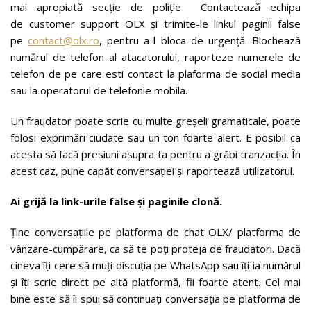
mai apropiată secție de poliție Contactează echipa
de customer support OLX și trimite-le linkul paginii false
pe
contact@olx.ro
, pentru a-l bloca de urgență. Blochează
numărul de telefon al atacatorului, raporteze numerele de
telefon de pe care esti contact la plaforma de social media
sau la operatorul de telefonie mobila.
Un fraudator poate scrie cu multe greșeli gramaticale, poate
folosi exprimări ciudate sau un ton foarte alert. E posibil ca
acesta să facă presiuni asupra ta pentru a grăbi tranzacția. În
acest caz, pune capăt conversației și raportează utilizatorul.
Ai grijă la link-urile false și paginile clonă.
Ține conversațiile pe platforma de chat OLX/ platforma de
vânzare-cumpărare, ca să te poți proteja de fraudatori. Dacă
cineva îți cere să muți discuția pe WhatsApp sau îți ia numărul
și îți scrie direct pe altă platformă, fii foarte atent. Cel mai
bine este să îi spui să continuați conversația pe platforma de