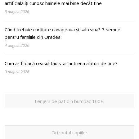
artificială îți cunosc hainele mai bine decât tine
5 august 2026
Când trebuie curățate canapeaua și salteaua? 7 semne
pentru familiile din Oradea
4 august 2026
Cum ar fi dacă ceasul tău s-ar antrena alături de tine?
3 august 2026
Lenjerii de pat din bumbac 100%
Orizontul copiilor