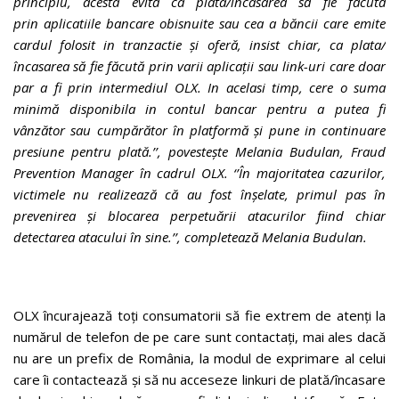
principiu, acesta evită ca plata/încasarea să fie făcută
prin aplicatiile bancare obisnuite sau cea a băncii care emite
cardul folosit in tranzactie și oferă, insist chiar, ca plata/
încasarea să fie făcută prin varii aplicații sau link-uri care doar
par a fi prin intermediul OLX. In acelasi timp, cere o suma
minimă disponibila in contul bancar pentru a putea fi
vânzător sau cumpărător în platformă și pune in continuare
presiune pentru plată.’’, povestește Melania Budulan, Fraud
Prevention Manager în cadrul OLX. ‘’În majoritatea cazurilor,
victimele nu realizează că au fost înșelate, primul pas în
prevenirea și blocarea perpetuării atacurilor fiind chiar
detectarea atacului în sine.’’
, completeaz
ă
Melania Budulan.
OLX încurajează toți consumatorii să fie extrem de atenți la
numărul de telefon de pe care sunt contactați, mai ales dacă
nu are un prefix de România, la modul de exprimare al celui
care îi contactează și să nu acceseze linkuri de plată/încasare