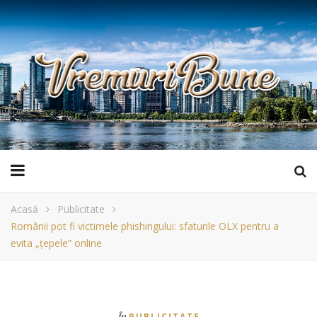
Acasă
Publicitate
Românii pot fi victimele phishingului: sfaturile OLX pentru a
evita „țepele” online
În
PUBLICITATE