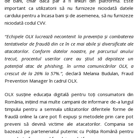
de bani, chiar dacă par a fi linkuri din platformă. Este
important ca utilizatorii să nu furnizeze niciodată datele
cardului pentru a încasa bani și de asemenea, să nu furnizeze
niciodată codul CVV.
‘’Echipele OLX lucrează necontenit la prevenția și combaterea
tentativelor de fraudă din ce în ce mai abile și diversificate ale
atacatorilor. Conform datelor noastre, pe parcursul anului
trecut, procentul userilor care au știut să depisteze un
potențial atac de phishing, în urma comunicărilor OLX, a
crescut de la 26% la 57%.’’,
declară Melania Budulan, Fraud
Prevention Manager în cadrul OLX.
OLX susține educația digitală pentru toți consumatorii din
România, inițiind mai multe campanii de informare de-a lungul
timpului pentru a semnala utilizatorilor diferitele forme de
fraudă online la care pot fi expuși și metodele prin care pot
preveni să devină victime ale atacatorilor. Compania se
bazează pe parteneriatul puternic cu Poliția Română pentru