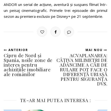
ANDOR un serial de acțiune, aventură și suspans filmat într-
un peisaj cinematografic. Primele trei episoade din primul
sezon au premiera exclusiv pe Disney+ pe 21 septembrie.
ANTERIOR
MAI NOU
Cipru de Nord și
ACVAPLANAREA:
Spania, noile zone de
CÂŢIVA MILIMETRI DE
interes pentru
ADÂNCIME A CĂII DE
achizițiile imobiliare
RULARE POT FACE O
ale românilor
DIFERENŢĂ URIAŞĂ
PENTRU SIGURANŢA
DVS.
TE-AR MAI PUTEA INTERESA :