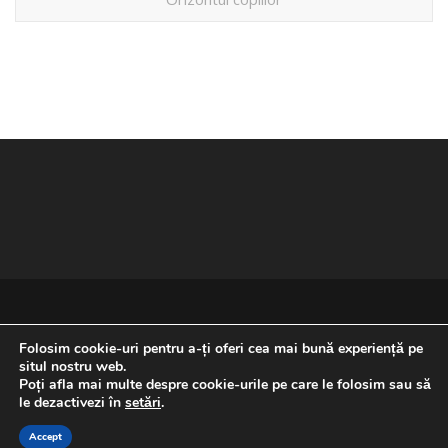
Folosim cookie-uri pentru a-ți oferi cea mai bună experiență pe
situl nostru web.
Poți afla mai multe despre cookie-urile pe care le folosim sau să
REVENIRE LA ÎNCEPUTUL PAGINII
le dezactivezi în
setări
.
Accept