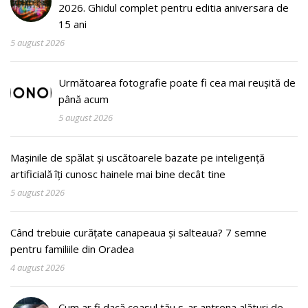
2026. Ghidul complet pentru editia aniversara de
15 ani
5 august 2026
Următoarea fotografie poate fi cea mai reușită de
până acum
5 august 2026
Mașinile de spălat și uscătoarele bazate pe inteligență
artificială îți cunosc hainele mai bine decât tine
5 august 2026
Când trebuie curățate canapeaua și salteaua? 7 semne
pentru familiile din Oradea
4 august 2026
Cum ar fi dacă ceasul tău s-ar antrena alături de