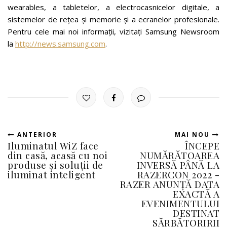
wearables, a tabletelor, a electrocasnicelor digitale, a
sistemelor de rețea și memorie și a ecranelor profesionale.
Pentru cele mai noi informații, vizitați Samsung Newsroom
la
http://news.samsung.com
.
ANTERIOR
MAI NOU
Iluminatul WiZ face
ÎNCEPE
din casă, acasă cu noi
NUMĂRĂTOAREA
produse și soluții de
INVERSĂ PÂNĂ LA
iluminat inteligent
RAZERCON 2022 -
RAZER ANUNȚĂ DATA
EXACTĂ A
EVENIMENTULUI
DESTINAT
SĂRBĂTORIRII