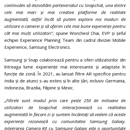
continuăm să dezvoltăm parteneriatul cu Snapchat, una dintre
cele mai mari și mai creative platforme de realitate
augmentată, astfel încât să putem explora noi moduri de
utilizare a camerei și să oferim cele mai bune experiențe pentru
cât mai mulți utilizatori
”,
spune Woncheol Chai, EVP și șeful
echipei Experience Planning Team din cadrul diviziei Mobile
Experience, Samsung Electronics.
Samsung și Snap colaborează pentru a oferi utilizatorilor din
întreaga lume experiențe mai interesante și adaptate în
funcție de zonă. În 2021, au lansat filtre AR specifice pentru
India și de atunci s-au extins și în alte țări, inclusiv Germania,
Indonezia, Brazilia, Filipine și Mexic.
„Filtrele sunt modul prin care peste 250 de milioane de
utilizatori de Snapchat interacționează cu realitatea
augmentată în fiecare zi și suntem încântați să vedem că aceste
experiențe rezonează cu comunitatea Samsung Galaxy.
Integrarea Camera Kit cu Samsung Galaxy este o oportunitate