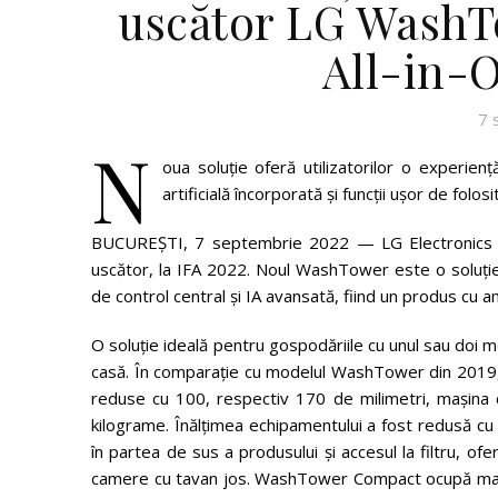
uscător LG WashT
All-in-O
7 
N
oua soluţie oferă utilizatorilor o experienţă
artificială încorporată şi funcţii uşor de folosi
BUCUREȘTI, 7 septembrie 2022 — LG Electronics 
uscător, la IFA 2022. Noul WashTower este o soluţie
de control central şi IA avansată, fiind un produs cu a
O soluţie ideală pentru gospodăriile cu unul sau doi m
casă. În comparaţie cu modelul WashTower din 2019, 
reduse cu 100, respectiv 170 de milimetri, maşina 
kilograme. Înălţimea echipamentului a fost redusă cu 
în partea de sus a produsului şi accesul la filtru, of
camere cu tavan jos. WashTower Compact ocupă mai p