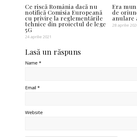
Ce riscă România dacă nu
Era munc
notifică Comisia Europeană
de oriun
cu privire la reglementările
anulare 
tehnice din proiectul de lege
28 aprilie 202
5G
24 aprilie 2021
Lasă un răspuns
Name *
Email *
Website