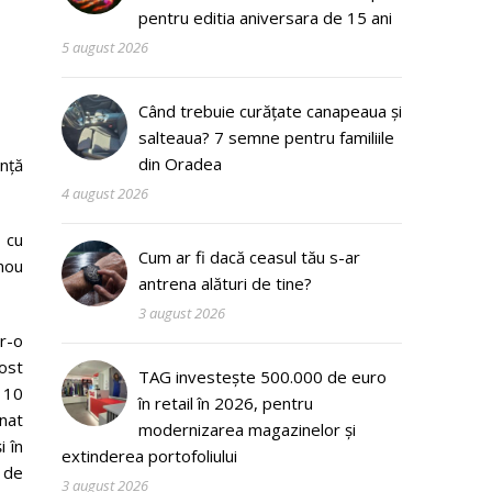
pentru editia aniversara de 15 ani
5 august 2026
Când trebuie curățate canapeaua și
salteaua? 7 semne pentru familiile
din Oradea
enţă
4 august 2026
 cu
Cum ar fi dacă ceasul tău s-ar
nou
antrena alături de tine?
3 august 2026
tr-o
ost
TAG investește 500.000 de euro
 10
în retail în 2026, pentru
onat
modernizarea magazinelor și
i în
extinderea portofoliului
 de
3 august 2026