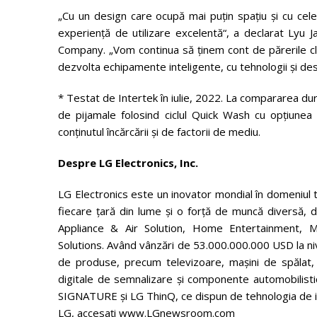
„Cu un design care ocupă mai puţin spaţiu şi cu c
experienţă de utilizare excelentă“, a declarat Lyu 
Company. „Vom continua să ţinem cont de părerile clie
dezvolta echipamente inteligente, cu tehnologii şi de
* Testat de Intertek în iulie, 2022. La compararea du
de pijamale folosind ciclul Quick Wash cu opţiunea 
conţinutul încărcării şi de factorii de mediu.
Despre LG Electronics, Inc.
LG Electronics este un inovator mondial în domeniul 
fiecare țară din lume și o forță de muncă diversă
Appliance & Air Solution, Home Entertainment, M
Solutions. Având vânzări de 53.000.000.000 USD la ni
de produse, precum televizoare, mașini de spălat, 
digitale de semnalizare și componente automobilist
SIGNATURE și LG ThinQ, ce dispun de tehnologia de int
LG, accesați www.LGnewsroom.com