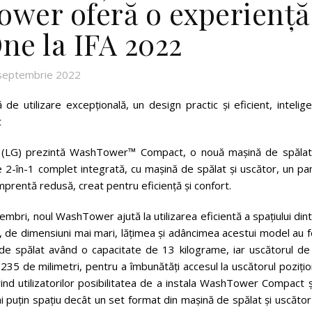
ower oferă o experienţă
ne la IFA 2022
septembrie 2022
 de utilizare excepţională, un design practic şi eficient, intelig
t
(LG) prezintă WashTower™ Compact, o nouă maşină de spălat
 2-în-1 complet integrată, cu maşină de spălat şi uscător, un pa
mprentă redusă, creat pentru eficienţă şi confort.
embri, noul WashTower ajută la utilizarea eficientă a spaţiului din
de dimensiuni mai mari, lăţimea şi adâncimea acestui model au f
de spălat având o capacitate de 13 kilograme, iar uscătorul de
235 de milimetri, pentru a îmbunătăţi accesul la uscătorul poziţi
erind utilizatorilor posibilitatea de a instala WashTower Compact ş
uţin spaţiu decât un set format din maşină de spălat şi uscător