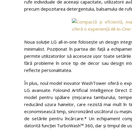
rufe individuale de aceeaşi capacitate, utilizatorii a
precum depozitarea detergentului, balsamului de rufe 
Noua soluţie LG all-in-one foloseşte un design integ
minimalist. Poziţionat în partea din faţă a echipame
permite utilizatorilor să acceseze uşor toate setările
fără probleme în orice tip de decor sau design inter
reflecte personalitatea.
În plus, noul model inovator WashTower oferă o experi
LG avansate. Folosind Artificial Intelligence Direct
model pentru spălare (mişcarea tamburului, tempera
reducând uzura hainelor, care rezistă mai mult în timp
economisească timp, sincronizând uscătorul cu maşina 
de setările pentru încărcare.* Un echipament co
datorită funcţiei TurboWash™ 360, dar şi timpul de usc