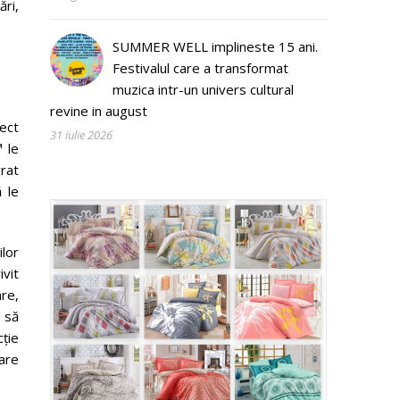
ări,
SUMMER WELL implineste 15 ani.
Festivalul care a transformat
muzica intr-un univers cultural
revine in august
pect
31 iulie 2026
™ le
grat
 le
ilor
ivit
re,
i să
cţie
are