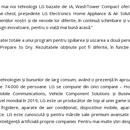
ele mai noi tehnologii LG bazate de IA, WashTower Compact ofer
Jae-cheol, preşedinte LG Electronics Home Appliance & Air Solut
nţilor noştri şi de nevoile lor diferite, în continuă schimbare şi
sign inovatoare, pentru o viaţă mai bună acasă.“
ratei totale a unui program pentru spălarea şi uscarea a două per
Prepare to Dry. Rezultatele obţinute pot fi diferite, în funcţie
tehnologiei și bunurilor de larg consum, având o prezență în apr
, de 74.000 de persoane. LG se compune din cinci companii – H
obile Communications, Vehicle Component Solutions și Busin
vel mondial în 2019, LG este un producător de top al unei game l
frigidere, aparate de aer condiționat, dispozitive mobile, apar
ice. LG este cunoscută și pentru mărcile sale premium avansate
eligență artificială proprie companiei. Pentru mai multe știri de