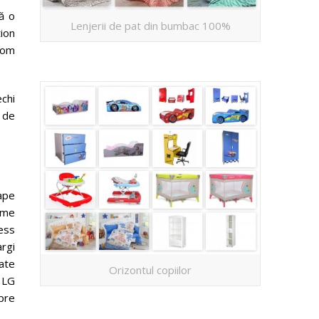
ă o
Lenjerii de pat din bumbac 100%
ion
 vom
echi
 de
oape
ome
ess
argi
ate
Orizontul copiilor
 LG
spre