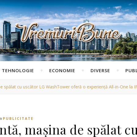
TEHNOLOGIE
ECONOMIE
DIVERSE
PUBL
de spălat cu uscător LG WashTower oferă o experienţă All-in-One la 
n
PUBLICITATE
ntă, maşina de spălat c