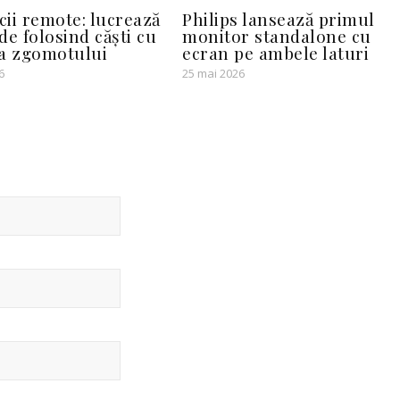
ii remote: lucrează
Philips lansează primul
de folosind căști cu
monitor standalone cu
a zgomotului
ecran pe ambele laturi
6
25 mai 2026