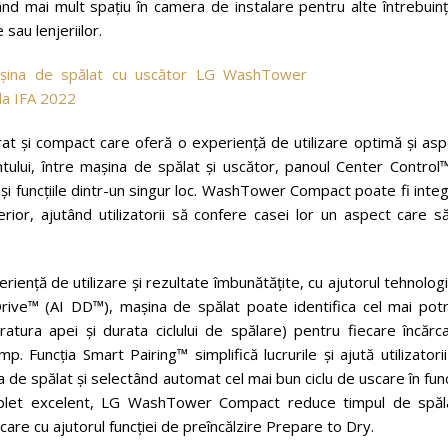
vând mai mult spaţiu în camera de instalare pentru alte întrebuinţ
sau lenjeriilor.
rat şi compact care oferă o experienţă de utilizare optimă şi as
ntului, între maşina de spălat şi uscător, panoul Center Control
 şi funcţiile dintr-un singur loc. WashTower Compact poate fi inte
ior, ajutând utilizatorii să confere casei lor un aspect care să
enţă de utilizare şi rezultate îmbunătăţite, cu ajutorul tehnologi
 Drive™ (AI DD™), maşina de spălat poate identifica cel mai potr
tura apei şi durata ciclului de spălare) pentru fiecare încărca
. Funcţia Smart Pairing™ simplifică lucrurile şi ajută utilizatori
de spălat şi selectând automat cel mai bun ciclu de uscare în fun
mplet excelent, LG WashTower Compact reduce timpul de spăl
are cu ajutorul funcţiei de preîncălzire Prepare to Dry.