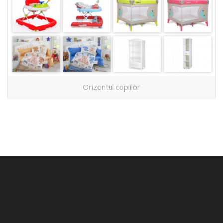
Orizontul copiilor