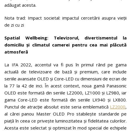
adăugat acesta.
Nota trad: Impact societal: impactul cercetării asupra vieții
de zi cu zi
Spatial Wellbeing: Televizorul, divertismentul la
domiciliu și climatul camerei pentru cea mai plăcută
atmosferă
La IFA 2022, accentul va fi pus în primul rând pe gama
actuală de televizoare de bază și premium, care include
seriile avansate OLED și Core-LED cu dimensiuni de ecran de
la 77 la 42 de inci. În acest context, noua gamă Panasonic
OLED este formată din seriile LZ2000, LZ1000 și LZ980, iar
gama Core-LED este formată din seriile LX940 și LX800.
Punctul de atracție absolut este seria emblematică
LZ2000
,
al cărei panou Master OLED Pro stabilește standarde pe
piață în ceea ce privește luminozitatea și fidelitatea culorilor.
Acesta este selectat și optimizat în mod special de echipele