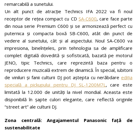
remarcabilă a sunetului.
Un alt punct de atracție Technics IFA 2022 va fi noul
receptor de rețea compact cu CD
SA-C600
, care face parte
din noua serie Premium C600 și se armonizează perfect cu
puternica și compacta boxă SB-C600, atât din punct de
vedere al sunetului, cât și al aspectului. Noul SA-C600 va
impresiona, bineînțeles, prin tehnologia sa de amplificare
complet digitală dovedită și sofisticată, bazată pe motorul
JENO, tipic Technics, care reprezintă baza pentru o
reproducere muzicală extrem de dinamică. În special, iubitorii
de viniluri și fanii culturii DJ pot aștepta cu nerăbdare
ediția
specială a pickupului pentru DJ SL-1200M7L
, care este
limitată la 12.000 de unități la nivel mondial. Aceasta este
disponibilă în șapte culori elegante, care reflectă originile
“street art” ale culturii DJ.
Zona centrală: Angajamentul Panasonic față de
sustenabilitate