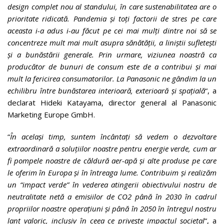
design complet nou al standului, în care sustenabilitatea are o
prioritate ridicată. Pandemia și toți factorii de stres pe care
aceasta i-a adus i-au făcut pe cei mai mulți dintre noi să se
concentreze mult mai mult asupra sănătății, a liniștii sufletești
și a bunăstării generale. Prin urmare, viziunea noastră ca
producător de bunuri de consum este de a contribui și mai
mult la fericirea consumatorilor. La Panasonic ne gândim la un
echilibru între bunăstarea interioară, exterioară și spațială
“, a
declarat Hideki Katayama, director general al Panasonic
Marketing Europe GmbH.
“
În același timp, suntem încântați să vedem o dezvoltare
extraordinară a soluțiilor noastre pentru energie verde, cum ar
fi pompele noastre de căldură aer-apă și alte produse pe care
le oferim în Europa și în întreaga lume. Contribuim și realizăm
un “impact verde” în vederea atingerii obiectivului nostru de
neutralitate netă a emisiilor de CO2 până în 2030 în cadrul
propriilor noastre operațiuni și până în 2050 în întregul nostru
lanț valoric, inclusiv în ceea ce privește impactul societal
“, a