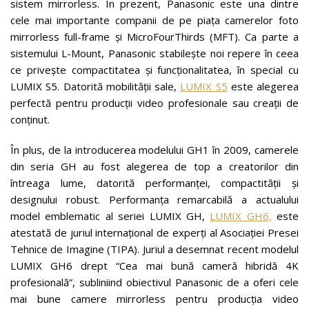
sistem mirrorless. În prezent, Panasonic este una dintre
cele mai importante companii de pe piața camerelor foto
mirrorless full-frame și MicroFourThirds (MFT). Ca parte a
sistemului L-Mount, Panasonic stabilește noi repere în ceea
ce privește compactitatea și funcționalitatea, în special cu
LUMIX S5. Datorită mobilității sale,
LUMIX S5
este alegerea
perfectă pentru producții video profesionale sau creații de
conținut.
În plus, de la introducerea modelului GH1 în 2009, camerele
din seria GH au fost alegerea de top a creatorilor din
întreaga lume, datorită performanței, compactității și
designului robust. Performanța remarcabilă a actualului
model emblematic al seriei LUMIX GH,
LUMIX GH6,
este
atestată de juriul internațional de experți al Asociației Presei
Tehnice de Imagine (TIPA). Juriul a desemnat recent modelul
LUMIX GH6 drept “Cea mai bună cameră hibridă 4K
profesională”, subliniind obiectivul Panasonic de a oferi cele
mai bune camere mirrorless pentru producția video