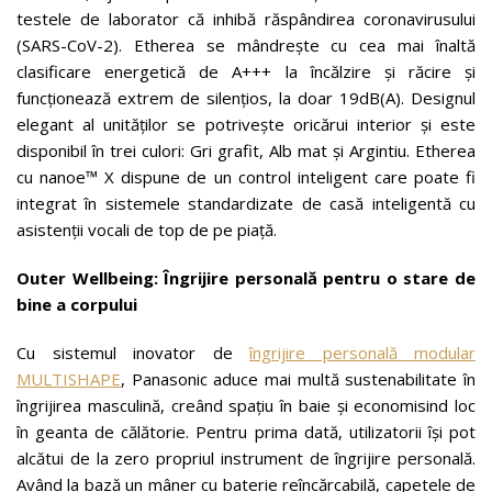
testele de laborator că inhibă răspândirea coronavirusului
(SARS-CoV-2). Etherea se mândrește cu cea mai înaltă
clasificare energetică de A+++ la încălzire și răcire și
funcționează extrem de silențios, la doar 19dB(A). Designul
elegant al unităților se potrivește oricărui interior și este
disponibil în trei culori: Gri grafit, Alb mat și Argintiu. Etherea
cu nanoe™ X dispune de un control inteligent care poate fi
integrat în sistemele standardizate de casă inteligentă cu
asistenții vocali de top de pe piață.
Outer Wellbeing: Îngrijire personală pentru o stare de
bine a corpului
Cu sistemul inovator de
îngrijire personală modular
MULTISHAPE
, Panasonic aduce mai multă sustenabilitate în
îngrijirea masculină, creând spațiu în baie și economisind loc
în geanta de călătorie. Pentru prima dată, utilizatorii își pot
alcătui de la zero propriul instrument de îngrijire personală.
Având la bază un mâner cu baterie reîncărcabilă, capetele de