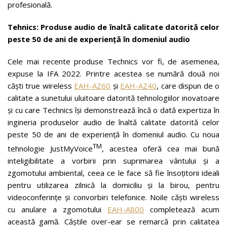
profesională.
Tehnics: Produse audio de înaltă calitate datorită celor
peste 50 de ani de experiență în domeniul audio
Cele mai recente produse Technics vor fi, de asemenea,
expuse la IFA 2022. Printre acestea se numără două noi
căști true wireless
EAH-AZ60
și
EAH-AZ40
, care dispun de o
calitate a sunetului uluitoare datorită tehnologiilor inovatoare
și cu care Technics își demonstrează încă o dată expertiza în
ingineria produselor audio de înaltă calitate datorită celor
peste 50 de ani de experiență în domeniul audio. Cu noua
TM
tehnologie JustMyVoice
, acestea oferă cea mai bună
inteligibilitate a vorbirii prin suprimarea vântului și a
zgomotului ambiental, ceea ce le face să fie însoțitorii ideali
pentru utilizarea zilnică la domiciliu și la birou, pentru
videoconferințe și convorbiri telefonice. Noile căști wireless
cu anulare a zgomotului
EAH-A800
completează acum
această gamă. Căștile over-ear se remarcă prin calitatea