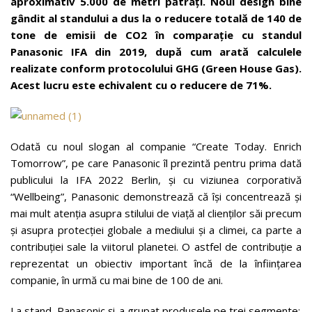
aproximativ 5.000 de metri pătrați. Noul design bine
gândit al standului a dus la o reducere totală de 140 de
tone de emisii de CO2 în comparație cu standul
Panasonic IFA din 2019, după cum arată calculele
realizate conform protocolului GHG (Green House Gas).
Acest lucru este echivalent cu o reducere de 71%.
Odată cu noul slogan al companie “Create Today. Enrich
Tomorrow”, pe care Panasonic îl prezintă pentru prima dată
publicului la IFA 2022 Berlin, și cu viziunea corporativă
“Wellbeing”, Panasonic demonstrează că își concentrează și
mai mult atenția asupra stilului de viață al clienților săi precum
și asupra protecției globale a mediului și a climei, ca parte a
contribuției sale la viitorul planetei. O astfel de contribuție a
reprezentat un obiectiv important încă de la înființarea
companie, în urmă cu mai bine de 100 de ani.
La stand, Panasonic și-a grupat produsele pe trei segmente: