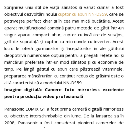
Sprijinirea unui stil de viață sănătos și variat culinar a fost
obiectivul dezvoltării noului
cuptor cu aburi NN-DS59
, care se
potrivește perfect chiar și în cea mai mică bucătărie. Acest
aparat multifuncțional combină patru metode de gătit într-un
singur aparat compact: abur, cuptor cu încălzire de sus/jos,
grill de suprafață și cuptor cu microunde cu inverter. Acest
lucru le oferă gurmanzilor și începătorilor în ale gătitului
deopotrivă numeroase opțiuni pentru a pregăti rețete noi și
mâncăruri preferate într-un mod sănătos și cu economie de
timp. Pe lângă gătitul cu aburi care păstrează vitaminele,
prepararea mâncărurilor cu conținut redus de grăsimi este o
altă caracteristică a modelului NN-DS59.
Imagine digitală: Camere foto mirrorless excelente
pentru producția video profesională
Panasonic LUMIX G1 a fost prima cameră digitală mirrorless
cu obiective interschimbabile din lume. De la lansarea sa în
2008, Panasonic a fost considerat pionierul camerelor de