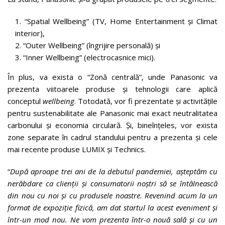
“Spatial Wellbeing” (TV, Home Entertainment și Climat
interior),
“Outer Wellbeing” (îngrijire personală) și
“Inner Wellbeing” (electrocasnice mici).
În plus, va exista o “Zonă centrală”, unde Panasonic va
prezenta viitoarele produse și tehnologii care aplică
conceptul
wellbeing
. Totodată, vor fi prezentate și activitățile
pentru sustenabilitate ale Panasonic mai exact neutralitatea
carbonului și economia circulară. Și, bineînțeles, vor exista
zone separate în cadrul standului pentru a prezenta și cele
mai recente produse LUMIX și Technics.
“
După aproape trei ani de la debutul pandemiei, așteptăm cu
nerăbdare ca clienții și consumatorii noștri să se întâlnească
din nou cu noi și cu produsele noastre. Revenind acum la un
format de expoziție fizică, am dat startul la acest eveniment și
într-un mod nou. Ne vom prezenta într-o nouă sală și cu un