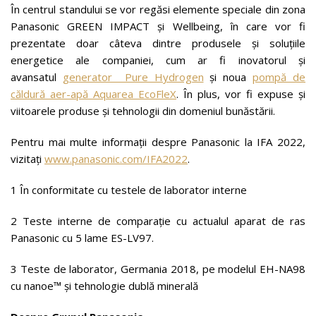
În centrul standului se vor regăsi elemente speciale din zona
Panasonic GREEN IMPACT și Wellbeing, în care vor fi
prezentate doar câteva dintre produsele și soluțiile
energetice ale companiei, cum ar fi inovatorul și
avansatul
generator Pure Hydrogen
și noua
pompă de
căldură aer-apă Aquarea EcoFleX
. În plus, vor fi expuse și
viitoarele produse și tehnologii din domeniul bunăstării.
Pentru mai multe informații despre Panasonic la IFA 2022,
vizitați
www.panasonic.com/IFA2022
.
1 În conformitate cu testele de laborator interne
2 Teste interne de comparație cu actualul aparat de ras
Panasonic cu 5 lame ES-LV97.
3 Teste de laborator, Germania 2018, pe modelul EH-NA98
cu nanoe™ și tehnologie dublă minerală