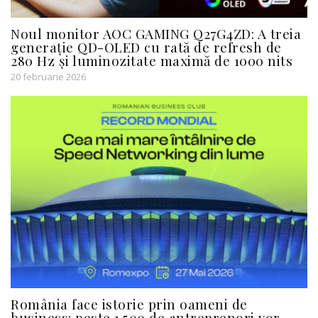
Noul monitor AOC GAMING Q27G4ZD: A treia
generație QD-OLED cu rată de refresh de
280 Hz și luminozitate maximă de 1000 nits
20 februarie 2026
România face istorie prin oameni de
business: peste 1.500 de antreprenori vor