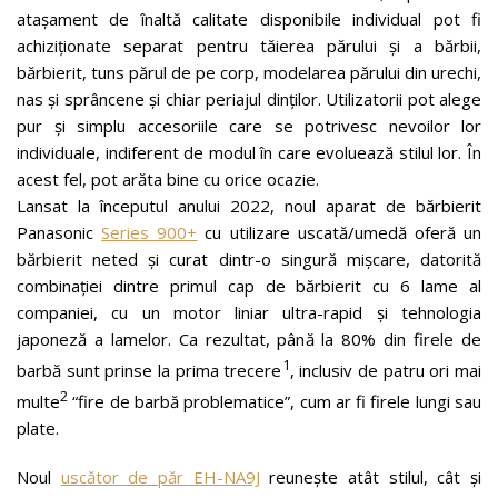
atașament de înaltă calitate disponibile individual pot fi
achiziționate separat pentru tăierea părului și a bărbii,
bărbierit, tuns părul de pe corp, modelarea părului din urechi,
nas și sprâncene și chiar periajul dinților. Utilizatorii pot alege
pur și simplu accesoriile care se potrivesc nevoilor lor
individuale, indiferent de modul în care evoluează stilul lor. În
acest fel, pot arăta bine cu orice ocazie.
Lansat la începutul anului 2022, noul aparat de bărbierit
Panasonic
Series 900+
cu utilizare uscată/umedă oferă un
bărbierit neted și curat dintr-o singură mișcare, datorită
combinației dintre primul cap de bărbierit cu 6 lame al
companiei, cu un motor liniar ultra-rapid și tehnologia
japoneză a lamelor. Ca rezultat, până la 80% din firele de
1
barbă sunt prinse la prima trecere
, inclusiv de patru ori mai
2
multe
“fire de barbă problematice”, cum ar fi firele lungi sau
plate.
Noul
uscător de păr EH-NA9J
reunește atât stilul, cât și