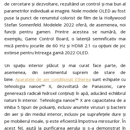
de cercetare și dezvoltare, rezultând un control și mai bun al
parametrilor individuali ai imaginii. Noile modele OLED au fost
puse la punct de renumitul colorist de film de la Hollywood
Stefan Sonnenfeld. Modelele 2022 oferă, de asemenea, noi
funcții pentru gameri. Printre acestea se numără, de
exemplu, Game Control Board, o latență semnificativ mai
mică pentru jocurile de 60 Hz și HDMI 2.1 cu opțiuni de joc
extinse pentru întreaga gamă 2022 OLED.
Un spațiu interior plăcut și mai curat face parte, de
asemenea, din sentimentul suprem de stare de
bine.
Aparatele de aer condiționat Etherea
sunt echipate cu
tehnologia nanoe™ X, dezvoltată de Panasonic, care
generează radicali hidroxil conținuți în apă, aducând echilibrul
naturii în interior. Tehnologia nanoe™ X are capacitatea de a
inhiba 5 tipuri de poluanți, inclusiv anumite virusuri și bacterii
din aer și din mediul interior, inclusiv pe suprafețele dure și
pe mobilierul moale, și este eficientă împotriva mirosurilor. În
acest fel, ajută la purificarea aerului și s-a demonstrat în