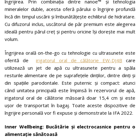
îngrijirea. Prin combinația dintre nanoe™ și tehnologia
mineralelor duble, acesta oferă părului o îngrijire profundă
încă din timpul uscării și îmbunătățește echilibrul de hidratare.
Cu difuzorul inclus, uscătorul de păr premium este alegerea
ideală pentru părul creț și pentru oricine își dorește mai mult
volum.
Îngrijirea orală on-the-go cu tehnologie cu ultrasunete este
oferită de
irigatorul oral de călătorie EW-DJ4B
care
utilizează un jet de apă cu ultrasunete pentru a spăla
resturile alimentare de pe suprafețele dinților, dintre dinți și
din spațiile parodontale. Este puternic și compact: atunci
când unitatea principală este împinsă în rezervorul de apă,
irigatorul oral de călătorie măsoară doar 15,4 cm și este
ușor de transportat în bagaj. Toate aceste dispozitive de
îngrijire personală vor fi expuse și demonstrate la IFA 2022.
Inner Wellbeing: Bucătărie și electrocasnice pentru o
alimentație sănătoasă