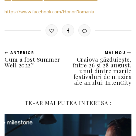
https://www.facebook.com/HonorRomania
ANTERIOR
MAI NOU
Cum a fost Summer
Craiova găzduiește,
Well 2022?
între 26 și 28 august,
unul dintre marile
festivaluri de muzică
ale anului: IntenCity
TE-AR MAI PUTEA INTERESA :