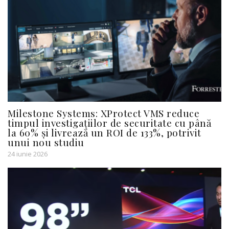
Milestone Systems: XProtect VMS reduce
timpul investigațiilor de securitate cu până
la 60% și livrează un ROI de 133%, potrivit
unui nou studiu
24 iunie 2026