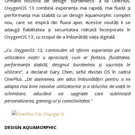
Urmând filozofia de design ”burdenless” a lui OnePlus,
OxygenOS 13 combină experiența mai rapidă, mai fluidă și
performanța mai stabilă cu un design Aquamorphic complet
nou, care se inspiră din fluxul apei. Acestor noutăți li se
adaugă fiabilitatea și securitatea ridicată încorporate în
OxygenOS 13, cu scopul de a îmbunătăți viața digitală.
„Cu OxygenOS 13, continuăm să oferim experiența pe care
utilizatorii noștri o apreciază, cum ar fiviteza, fluiditatea,
performanța stabilă, designul burdenless și ușurința în
utilizare”,
a declarat Gary Chen, șeful diviziei OS în cadrul
OnePlus.
„De asemenea, am adus îmbunătățiri pentru a ne
adapta mai bine nevoilor utilizatorilor și a stilurilor de viață în
schimbare, aducând un upgrade care subliniază
personalizarea, gaming-ul și conectivitatea.”
DESIGN AQUAMORPHIC