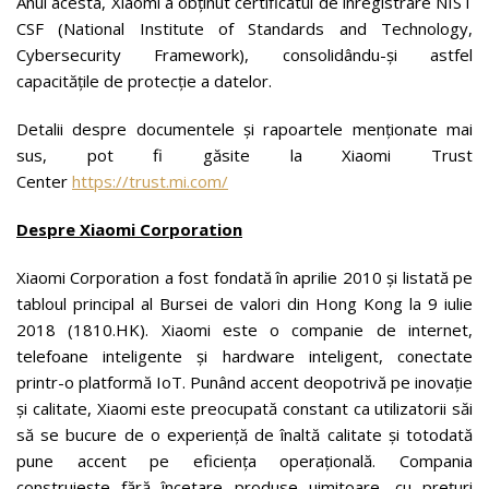
Anul acesta, Xiaomi a obținut certificatul de înregistrare NIST
CSF (National Institute of Standards and Technology,
Cybersecurity Framework), consolidându-și astfel
capacitățile de protecție a datelor.
Detalii despre documentele și rapoartele menționate mai
sus, pot fi găsite la Xiaomi Trust
Center
https://trust.mi.com/
Despre Xiaomi Corporation
Xiaomi Corporation a fost fondată în aprilie 2010 și listată pe
tabloul principal al Bursei de valori din Hong Kong la 9 iulie
2018 (1810.HK). Xiaomi este o companie de internet,
telefoane inteligente și hardware inteligent, conectate
printr-o platformă IoT. Punând accent deopotrivă pe inovație
și calitate, Xiaomi este preocupată constant ca utilizatorii săi
să se bucure de o experiență de înaltă calitate și totodată
pune accent pe eficiența operațională. Compania
construiește fără încetare produse uimitoare, cu prețuri