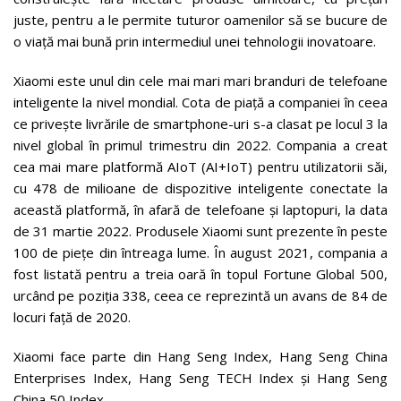
juste, pentru a le permite tuturor oamenilor să se bucure de
o viață mai bună prin intermediul unei tehnologii inovatoare.
Xiaomi este unul din cele mai mari mari branduri de telefoane
inteligente la nivel mondial. Cota de piață a companiei în ceea
ce privește livrările de smartphone-uri s-a clasat pe locul 3 la
nivel global în primul trimestru din 2022. Compania a creat
cea mai mare platformă AIoT (AI+IoT) pentru utilizatorii săi,
cu 478 de milioane de dispozitive inteligente conectate la
această platformă, în afară de telefoane și laptopuri, la data
de 31 martie 2022. Produsele Xiaomi sunt prezente în peste
100 de piețe din întreaga lume. În august 2021, compania a
fost listată pentru a treia oară în topul Fortune Global 500,
urcând pe poziția 338, ceea ce reprezintă un avans de 84 de
locuri față de 2020.
Xiaomi face parte din Hang Seng Index, Hang Seng China
Enterprises Index, Hang Seng TECH Index și Hang Seng
China 50 Index.