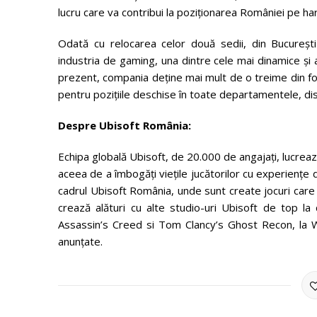
lucru care va contribui la poziționarea României pe har
Odată cu relocarea celor două sedii, din București 
industria de gaming, una dintre cele mai dinamice și 
prezent, compania deține mai mult de o treime din for
pentru pozițiile deschise în toate departamentele, di
Despre Ubisoft România:
Echipa globală Ubisoft, de 20.000 de angajați, lucrea
aceea de a îmbogăți viețile jucătorilor cu experiențe
cadrul Ubisoft România, unde sunt create jocuri care 
crează alături cu alte studio-uri Ubisoft de top la
Assassin’s Creed si Tom Clancy’s Ghost Recon, la 
anunțate.