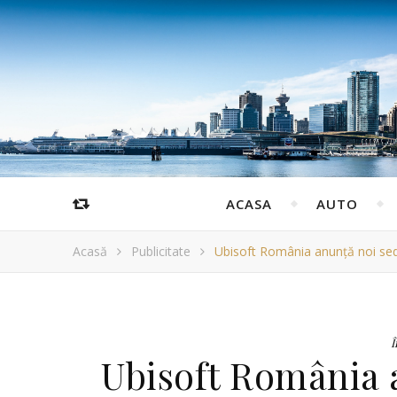
ACASA
AUTO
Acasă
Publicitate
Ubisoft România anunță noi sedii 
Î
Ubisoft România 