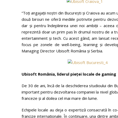
“Toți angajații noștri din București și Craiova au acum
două birouri ne oferă mediile potrivite pentru dezvo
dar și pentru îndeplinirea unei noi ambiții – aceea 
reprezintă doar un prim pas în drumul nostru de a tr
entertainment și tech. Cu acest gând, am lansat rece
focus pe zonele de well-being, learning și develo
Managing Director Ubisoft România și Serbia.
Ubisoft România, liderul pieței locale de gaming
De 30 de ani, încă de la deschiderea studioului din B
important pentru dezvoltarea companiei la nivel global,
franceze și al doilea cel mai mare din lume.
Echipele locale au deja o expertiză consacrată în co-
francize internaționale. În continuare, una dintre amb