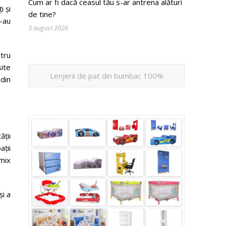
Cum ar fi dacă ceasul tău s-ar antrena alături
i și
de tine?
s-au
3 august 2026
ntru
ite
Lenjerii de pat din bumbac 100%
 din
ății
ații
 mix
și a