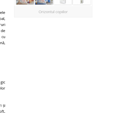
Orizontul copiilor
Cele
bal,
uri
a de
, cu
nă,
egic
elor
i și
oft,