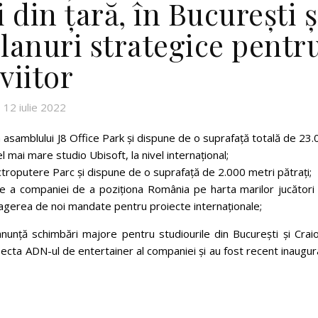
 din țară, în București ș
planuri strategice pentr
viitor
12 iulie 2022
ta asamblului J8 Office Park și dispune de o suprafață totală de 23
el mai mare studio Ubisoft, la nivel internațional;
lectroputere Parc și dispune de o suprafață de 2.000 metri pătrați;
ie a companiei de a poziționa România pe harta marilor jucători 
ragerea de noi mandate pentru proiecte internaționale;
 anunță schimbări majore pentru studiourile din București și Crai
lecta ADN-ul de entertainer al companiei și au fost recent inaugu