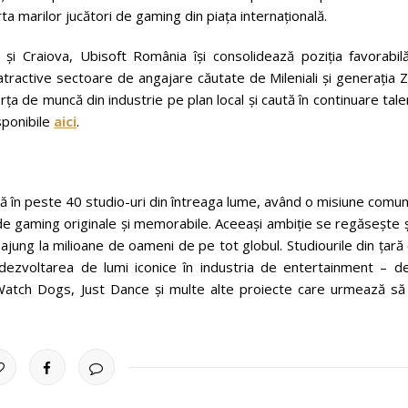
ta marilor jucători de gaming din piața internațională.
și Craiova, Ubisoft România își consolidează poziția favorabilă
atractive sectoare de angajare căutate de Mileniali și generația Z
ța de muncă din industrie pe plan local și caută în continuare tal
sponibile
aici
.
ză în peste 40 studio-uri din întreaga lume, având o misiune comu
 de gaming originale și memorabile. Aceeași ambiție se regăsește ș
ajung la milioane de oameni de pe tot globul. Studiourile din țară
 dezvoltarea de lumi iconice în industria de entertainment – de
Watch Dogs, Just Dance și multe alte proiecte care urmează să 