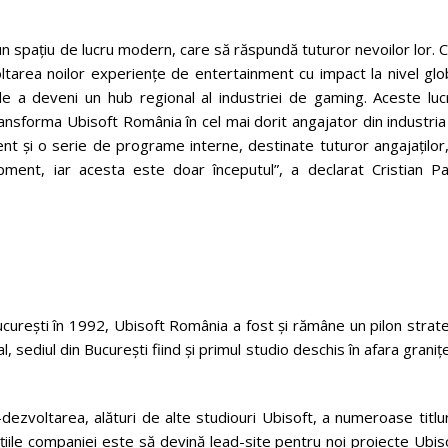
 un spațiu de lucru modern, care să răspundă tuturor nevoilor lor. 
ltarea noilor experiențe de entertainment cu impact la nivel glo
de a deveni un hub regional al industriei de gaming. Aceste lucr
ansforma Ubisoft România în cel mai dorit angajator din industri
nt și o serie de programe interne, destinate tuturor angajaților
pment, iar acesta este doar începutul”, a declarat Cristian Pa
ucurești în 1992, Ubisoft România a fost și rămâne un pilon strat
 sediul din București fiind și primul studio deschis în afara graniț
dezvoltarea, alături de alte studiouri Ubisoft, a numeroase titlur
ițiile companiei este să devină lead-site pentru noi proiecte Ubis