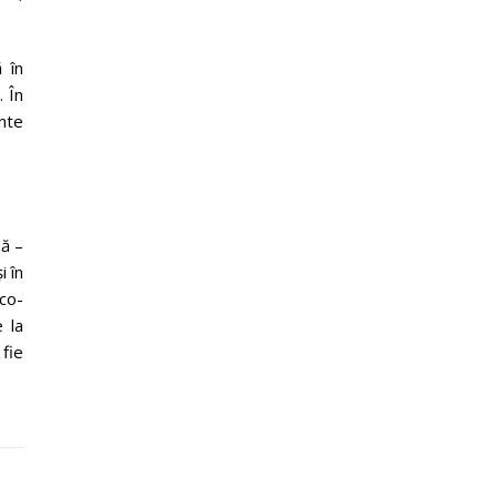
 în
. În
ente
nă –
i în
 co-
 la
fie