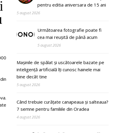
i
pentru editia aniversara de 15 ani
5 august 2026
u
Următoarea fotografie poate fi
cea mai reușită de până acum
5 august 2026
.000
Mașinile de spălat și uscătoarele bazate pe
inteligență artificială îți cunosc hainele mai
bine decât tine
din
5 august 2026
ova.
Când trebuie curățate canapeaua și salteaua?
rate
7 semne pentru familiile din Oradea
4 august 2026