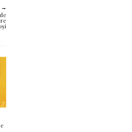
U
 de
are
oși
re