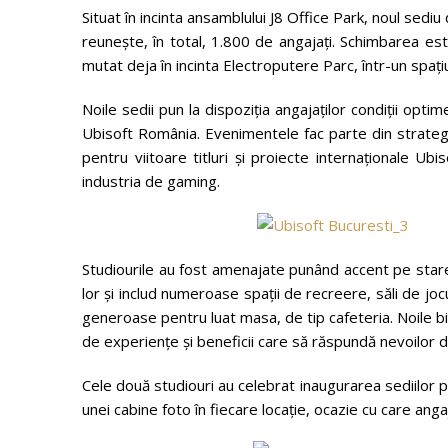
Situat în incinta ansamblului J8 Office Park, noul sedi
reunește, în total, 1.800 de angajați. Schimbarea est
mutat deja în incinta Electroputere Parc, într-un spaț
Noile sedii pun la dispoziția angajaților condiții opt
Ubisoft România. Evenimentele fac parte din strateg
pentru viitoare titluri și proiecte internaționale Ub
industria de gaming.
Studiourile au fost amenajate punând accent pe starea d
lor și includ numeroase spații de recreere, săli de jocur
generoase pentru luat masa, de tip cafeteria. Noile b
de experiențe și beneficii care să răspundă nevoilor di
Cele două studiouri au celebrat inaugurarea sediilor pri
unei cabine foto în fiecare locație, ocazie cu care an