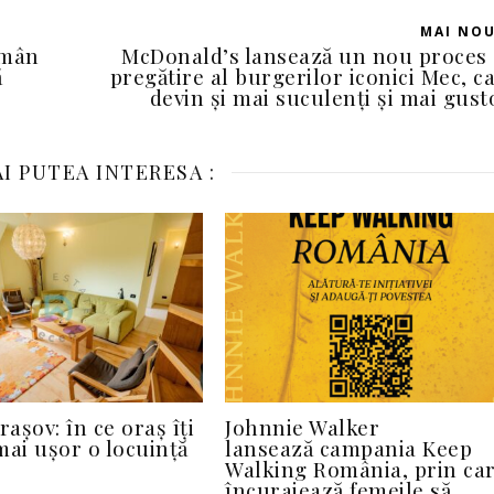
MAI NO
ămân
McDonald’s lansează un nou proces
ă
pregătire al burgerilor iconici Mec, c
devin și mai suculenți și mai gust
I PUTEA INTERESA :
rașov: în ce oraș îți
Johnnie Walker
mai ușor o locuință
lansează campania Keep
Walking România, prin ca
încurajează femeile să