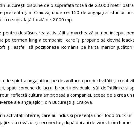
u din București dispune de o suprafață totală de 23.000 metri pătraț
e prezentă și în Craiova, unde cei 150 de angajați ai studioului 
iu cu o suprafață totală de 2.000 mp.
ime pentru desfășurarea activității și marchează un nou început pe
ia pe termen lung a companiei, care își propune să devină lead-s
isoft și, astfel, să poziționeze România pe harta marilor jucători
e spirit a angajaților, pe dezvoltarea productivității și creativit
i, spații comune de lucru, birouri individuale, săli de întâlnire și sp
irouri reflectă cultura ambițioasă a companiei, aceea de a crea un
verse ale angajaților, din București și Craiova.
n activități interne, care au inclus și prezența unor food truck-uri 
gajații s-au revăzut și reconectat, după doi ani de work from home.