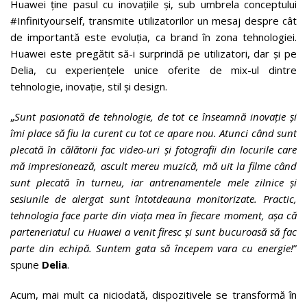
Huawei ține pasul cu inovațiile și, sub umbrela conceptului
#Infinityourself, transmite utilizatorilor un mesaj despre cât
de importantă este evoluția, ca brand în zona tehnologiei.
Huawei este pregătit să-i surprindă pe utilizatori, dar și pe
Delia, cu experiențele unice oferite de mix-ul dintre
tehnologie, inovație, stil și design.
„
Sunt pasionată de tehnologie, de tot ce înseamnă inovație și
îmi place să fiu la curent cu tot ce apare nou. Atunci când sunt
plecată în călătorii fac video-uri și fotografii din locurile care
mă impresionează, ascult mereu muzică, mă uit la filme când
sunt plecată în turneu, iar antrenamentele mele zilnice și
sesiunile de alergat sunt întotdeauna monitorizate. Practic,
tehnologia face parte din viața mea în fiecare moment, așa că
parteneriatul cu Huawei a venit firesc și sunt bucuroasă să fac
parte din echipă. Suntem gata să începem vara cu energie!
”
spune
Delia
.
Acum, mai mult ca niciodată, dispozitivele se transformă în