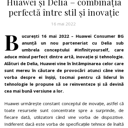
Huawei și Delia – combinația
perfectă între stil și inovație
16 mai 2022
B
ucurești 16 mai 2022 – Huawei Consumer BG
anunță un nou parteneriat cu Delia sub
umbrela conceptului #Infinityourself, care
aduce mixul perfect dintre artă, inovație și tehnologie.
Alături de Delia, Huawei vine în întâmpinarea celor care
sunt mereu în căutare de provocări atunci câne vine
vorba despre ei înșiși, tocmai pentru că liderul în
tehnologie le propune să se reinventeze și să devină
cea mai bună versiune a lor.
Huawei urmărește constant conceptul de inovație, astfel că
toate resursele sunt concentrate spre a surprinde, de
fiecare dată, utilizatorii când vine vorba de dispozitive.
Indiferent dacă este vorba de specificațiile tehnice de înaltă