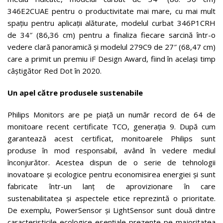
346E2CUAE pentru o productivitate mai mare, cu mai mult
spațiu pentru aplicații alăturate, modelul curbat 346P1CRH
de 34″ (86,36 cm) pentru a finaliza fiecare sarcină într-o
vedere clară panoramică și modelul 279C9 de 27″ (68,47 cm)
care a primit un premiu iF Design Award, fiind în același timp
câștigător Red Dot în 2020.
Un apel către produsele sustenabile
Philips Monitors are pe piață un număr record de 64 de
monitoare recent certificate TCO, generația 9. După cum
garantează acest certificat, monitoarele Philips sunt
produse în mod responsabil, având în vedere mediul
înconjurător. Acestea dispun de o serie de tehnologii
inovatoare și ecologice pentru economisirea energiei și sunt
fabricate într-un lanț de aprovizionare în care
sustenabilitatea și aspectele etice reprezintă o prioritate.
De exemplu, PowerSensor și LightSensor sunt două dintre
caracteristicile ecologice esențiale prezente pe majoritatea