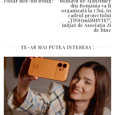
coltar intr-un living?
bolnavii de Alzheimer
din România va fi
organizată la Cluj, în
cadrul proiectului
„ȚINE(mă)MINTE!”,
inițiat de Asociația Zi
de Bine
TE-AR MAI PUTEA INTERESA :