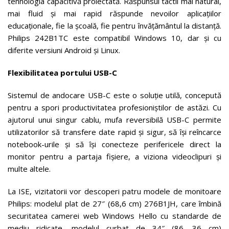
tehnologia capacitivă proiectată. Răspunsul tactil mai natural,
mai fluid și mai rapid răspunde nevoilor aplicațiilor
educaționale, fie la școală, fie pentru învățământul la distanță.
Philips 242B1TC este compatibil Windows 10, dar și cu
diferite versiuni Android și Linux.
Flexibilitatea portului USB-C
Sistemul de andocare USB-C este o soluție utilă, concepută
pentru a spori productivitatea profesioniștilor de astăzi. Cu
ajutorul unui singur cablu, mufa reversibilă USB-C permite
utilizatorilor să transfere date rapid și sigur, să își reîncarce
notebook-urile și să își conecteze perifericele direct la
monitor pentru a partaja fișiere, a viziona videoclipuri și
multe altele.
La ISE, vizitatorii vor descoperi patru modele de monitoare
Philips: modelul plat de 27″ (68,6 cm) 276B1JH, care îmbină
securitatea camerei web Windows Hello cu standarde de
mediu ridicate, modelul curbat de 34″ (86. 36 cm)