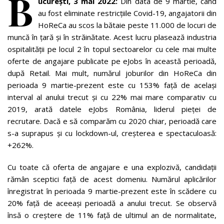
B
ucurești, 3 mai 2022:
Din data de 9 martie, când
au fost eliminate restricțiile Covid-19, angajatorii din
HoReCa au scos la bătaie peste 11.000 de locuri de
muncă în țară și în străinătate. Acest lucru plasează industria
ospitalității pe locul 2 în topul sectoarelor cu cele mai multe
oferte de angajare publicate pe eJobs în această perioadă,
după Retail. Mai mult, numărul joburilor din HoReCa din
perioada 9 martie-prezent este cu 153% față de același
interval al anului trecut și cu 22% mai mare comparativ cu
2019, arată datele eJobs România, liderul pieței de
recrutare. Dacă e să comparăm cu 2020 chiar, perioadă care
s-a suprapus și cu lockdown-ul, creșterea e spectaculoasă:
+262%.
Cu toate că oferta de angajare e una explozivă, candidații
rămân sceptici față de acest domeniu. Numărul aplicărilor
înregistrat în perioada 9 martie-prezent este în scădere cu
20% față de aceeași perioadă a anului trecut. Se observă
însă o creștere de 11% față de ultimul an de normalitate,