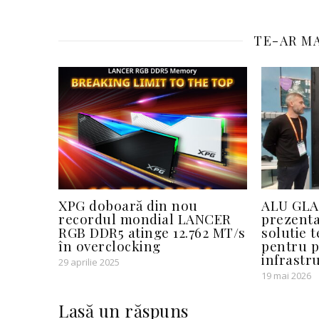
TE-AR MA
XPG doboară din nou
ALU GLA
recordul mondial LANCER
prezenta
RGB DDR5 atinge 12.762 MT/s
solutie t
în overclocking
pentru p
infrastru
29 aprilie 2025
19 mai 2026
Lasă un răspuns