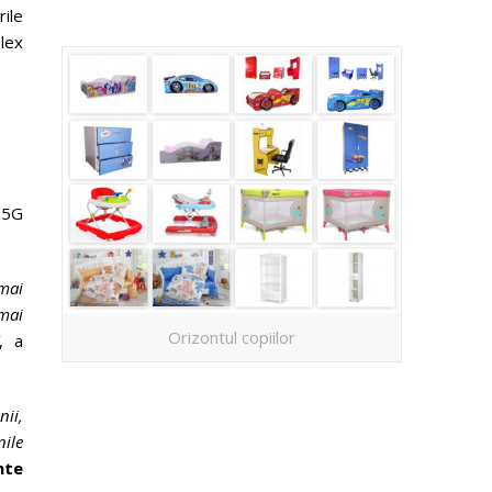
rile
lex
e 5G
 mai
 mai
Orizontul copiilor
, a
nii,
nile
nte