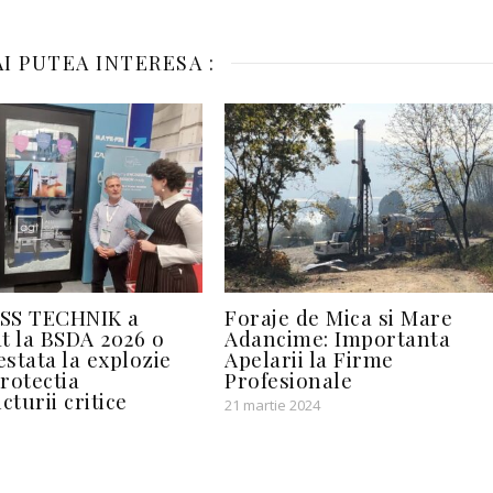
I PUTEA INTERESA :
SS TECHNIK a
Foraje de Mica si Mare
t la BSDA 2026 o
Adancime: Importanta
estata la explozie
Apelarii la Firme
rotectia
Profesionale
cturii critice
21 martie 2024