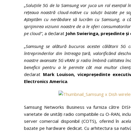
„Soluțiile 5G de la Samsung vor juca un rol esențial în
rețeaua noastră cloud-native cu soluții bazate pe soft
Așteptăm cu nerăbdare să lucrăm cu Samsung, a căr
sprijinirea viziunii noastre de a le oferi consumatorilo
pe cloud”
, a declarat
John Swieringa, președinte și
„Samsung se alătură bucuros acestei călătorii 5G c
întreprinderilor din întreaga țară, valorificând deschid
noastre avansate 5G vRAN și radio îmbină calitatea îna
beneficii pentru a le permite cât mai multor clie
declarat
Mark Louison, vicepreședinte execut
Electronics America
.
Samsung Networks Business va furniza către DISH W
varietate de unități radio compatibile cu O-RAN, in
server comercial disponibil (COTS), oferind în acel
bazate pe hardware dedicat. Cu arhitectura sa nat