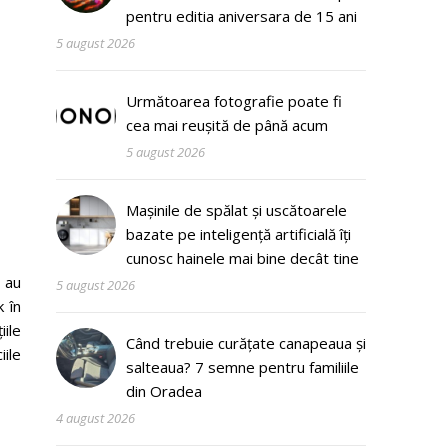
pentru editia aniversara de 15 ani
5 august 2026
Următoarea fotografie poate fi
cea mai reușită de până acum
5 august 2026
Mașinile de spălat și uscătoarele
bazate pe inteligență artificială îți
cunosc hainele mai bine decât tine
)
au
5 august 2026
 în
ile
Când trebuie curățate canapeaua și
iile
salteaua? 7 semne pentru familiile
din Oradea
4 august 2026