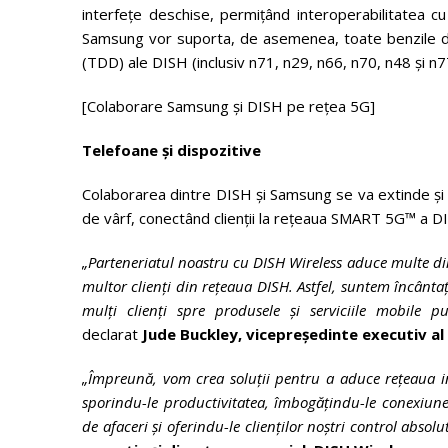
interfețe deschise, permițând interoperabilitatea cu
Samsung vor suporta, de asemenea, toate benzile d
(TDD) ale DISH (inclusiv n71, n29, n66, n70, n48 și n7
[Colaborare Samsung și DISH pe rețea 5G]
Telefoane și dispozitive
Colaborarea dintre DISH și Samsung se va extinde și la
de vârf, conectând clienții la rețeaua SMART 5G™ a D
„Parteneriatul noastru cu DISH Wireless aduce multe din
multor clienți din rețeaua DISH. Astfel, suntem încânt
mulți clienți spre produsele și serviciile mobile
declarat
Jude Buckley, vicepreședinte executiv a
„Împreună, vom crea soluții pentru a aduce rețeaua int
sporindu-le productivitatea, îmbogățindu-le conexiune
de afaceri și oferindu-le clienților noștri control absolu