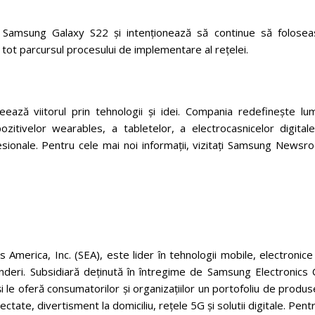
 Samsung Galaxy S22 și intenționează să continue să folosea
tot parcursul procesului de implementare al rețelei.
eează viitorul prin tehnologii și idei. Compania redefinește lu
zitivelor wearables, a tabletelor, a electrocasnicelor digitale
sionale. Pentru cele mai noi informații, vizitați Samsung Newsr
s America, Inc. (SEA), este lider în tehnologii mobile, electronic
inderi. Subsidiară deținută în întregime de Samsung Electronics 
i le oferă consumatorilor și organizațiilor un portofoliu de produs
tate, divertisment la domiciliu, rețele 5G și solutii digitale. Pent