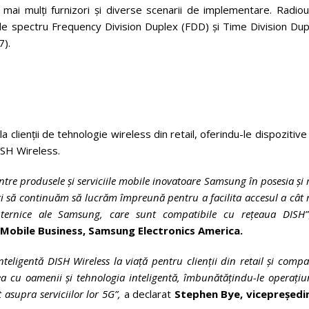
 mai mulți furnizori și diverse scenarii de implementare. Radiou
e spectru Frequency Division Duplex (FDD) și Time Division Dup
7).
 clienții de tehnologie wireless din retail, oferindu-le dispozitiv
ISH Wireless.
tre produsele și serviciile mobile inovatoare Samsung în posesia și
ați să continuăm să lucrăm împreună pentru a facilita accesul a cât
 puternice ale Samsung, care sunt compatibile cu rețeaua DISH”
l Mobile Business, Samsung Electronics America.
eligentă DISH Wireless la viață pentru clienții din retail și compa
a cu oamenii și tehnologia inteligentă, îmbunătățindu-le operațiu
t asupra serviciilor lor 5G”,
a declarat
Stephen Bye, vicepreședi