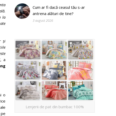
enta
Cum ar fi dacă ceasul tău s-ar
ală.
antrena alături de tine?
 la
3 august 2026
zate
 și
iile
este
”, a
ung
i o
ice
Lenjerii de pat din bumbac 100%
ale
 pe