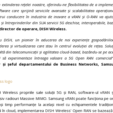
 extinderea rețelei noastre, oferindu-ne flexibilitatea de a implem
ware care sprijină serviciile avansate și scalabilitatea operațion
ui conducere în industria de inovare a vRAN și O-RAN va ajuta
r și întreprinderilor din SUA servicii 5G deschise, interoperabile, ba
 director de operare, DISH Wireless.
u DISH, un pionier în aducerea de noi experiențe gospodăriilor
erea și virtualizarea care stau în centrul evoluției de rețea. Soluț
ltă din telecomunicații și agilitatea cloud-based, bazându-se pe ac
nți să experimenteze întreaga valoare a 5G Open RAN comercial
iv și șeful departamentului de Business Networks, Sams
ireless propriile sale soluții 5G și RAN, software-ul vRAN ș
clusiv radiouri Massive MIMO. Samsung vRAN poate funcționa pe or
ași timp performanțe la același nivel cu echipamentele tradițion
ivă în cloud, implementarea DISH Wireless’ Open RAN se bazează