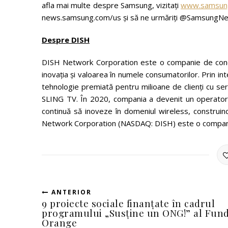
afla mai multe despre Samsung, vizitați
www.samsun
news.samsung.com/us și să ne urmăriți @SamsungN
Despre DISH
DISH Network Corporation este o companie de conec
inovația și valoarea în numele consumatorilor. Prin int
tehnologie premiată pentru milioane de clienți cu serv
SLING TV. În 2020, compania a devenit un operator w
continuă să inoveze în domeniul wireless, construi
Network Corporation (NASDAQ: DISH) este o companie
ANTERIOR
9 proiecte sociale finanțate în cadrul
programului „Susține un ONG!” al Fund
Orange