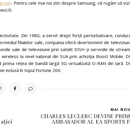
g.com
. Pentru cele mai noi știri despre Samsung, vă rugăm să vizi
ewsUS.
tivitate. Din 1980, a servit drept forță perturbatoare, conduc
ermediul filialelor sale, compania oferă divertisment de televiziun
iciile sale de televiziune prin satelit DISH și serviciile de strea
ireless la nivel național din SUA prin achiziția Boost Mobile. D
nd prima rețea de bandă largă 5G virtualizată O-RAN din țară. D
 inclusă în topul Fortune 200.
MAI NO
CHARLES LECLERC DEVINE PRIM
ației
AMBASADOR AL EA SPORTS F