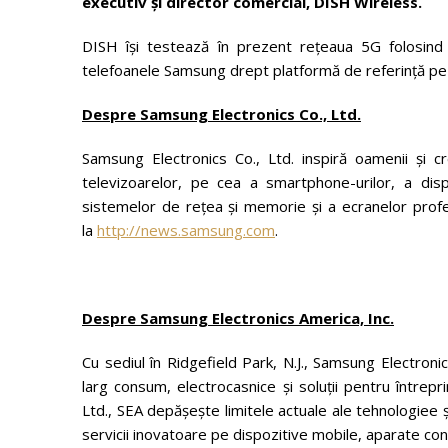
executiv și director comercial, DISH Wireless.
DISH își testează în prezent rețeaua 5G folosind
telefoanele Samsung drept platformă de referință pe 
Despre Samsung Electronics Co., Ltd.
Samsung Electronics Co., Ltd. inspiră oamenii și cr
televizoarelor, pe cea a smartphone-urilor, a dispo
sistemelor de rețea și memorie și a ecranelor profe
la
http://news.samsung.com
.
Despre Samsung Electronics America, Inc.
Cu sediul în Ridgefield Park, N.J., Samsung Electronic
larg consum, electrocasnice și soluții pentru întrepr
Ltd., SEA depășește limitele actuale ale tehnologiee ș
servicii inovatoare pe dispozitive mobile, aparate conec