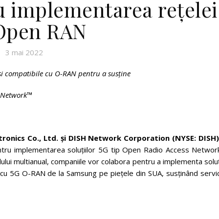
u implementarea rețelei
Open RAN
3 mai 2022
 și compatibile cu O-RAN pentru a susține
t Network™
ronics Co., Ltd. și DISH Network Corporation (NYSE: DISH
ntru implementarea soluțiilor 5G tip Open Radio Access Network
i multianual, companiile vor colabora pentru a implementa soluți
e cu 5G O-RAN de la Samsung pe piețele din SUA, susținând servic