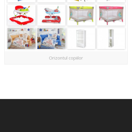
Orizontul copiilor