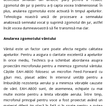
zgomotul din jur și pentru a-ți capta vocea tridimensional. În
plus, anularea zgomotului este activată în timpul apelurilor.
Tehnologia noastră unică de procesare a semnalului
analizează semnalul vocal și suprimă zgomotul din jur, astfel
încât vocea dumneavoastră să fie transmisă mai clar.
Anularea zgomotului vântului
Vântul este un factor care poate afecta negativ calitatea
apelurilor. Pentru a asigura o claritate excelentă a apelurilor
în orice mediu, Technics și-a schimbat abordarea asupra
proiectării microfonului pentru a minimiza zgomotul vântului.
Căștile EAH-A800 folosesc un microfon Feed-Forward cu
găuri mici, plasat adânc în interiorul unității pentru a
îmbunătăți rezistența aerului și a minimiza vibrațiile cauzate
de vânt. EAH-A800 sunt, de asemenea, echipate cu mai
multe incinte pentru a limita vibrațiile aerului. Între timp,
microfonul principal pentru voce a fost proiectat având un
material diferit tip plasă în față și în spate pentru a putea