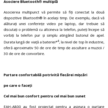
Asociere Bluetooth
®
multiplă
Asocierea multipunct vă permite să fiți conectat la două
dispozitive Bluetooth® în același timp. De exemplu, dacă vă
alăturați unei conferințe video pe laptop, dar trebuie să
discutați o problemă cu altcineva la telefon, puteți începe să
vorbiți la telefon pur și simplu atingând butonul de apel.
4
Durata lungă de viață a bateriei*
, la nivel de top în industrie,
oferă aproximativ 50 de ore de timp de ascultare a muzicii /
30 de ore de convorbire.
Purtare confortabilă potrivită fiecărei mișcări
pe care o faceți
Cel mai bun confort pentru cel mai bun sunet
EAH-A800 au fost proiectat pentru a asigura o purtare