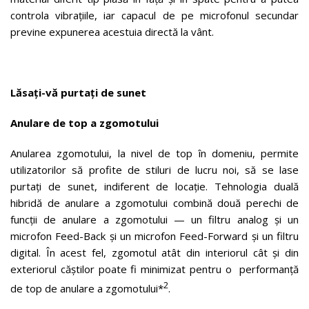
controla vibrațiile, iar capacul de pe microfonul secundar
previne expunerea acestuia directă la vânt.
Lăsați-vă purtați de sunet
Anulare de top a zgomotului
Anularea zgomotului, la nivel de top în domeniu, permite
utilizatorilor să profite de stiluri de lucru noi, să se lase
purtați de sunet, indiferent de locație. Tehnologia duală
hibridă de anulare a zgomotului combină două perechi de
funcții de anulare a zgomotului — un filtru analog și un
microfon Feed-Back și un microfon Feed-Forward și un filtru
digital. În acest fel, zgomotul atât din interiorul cât și din
exteriorul căștilor poate fi minimizat pentru o performanță
2
de top de anulare a zgomotului*
.