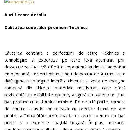
Auzi fiecare detaliu
Calitatea sunetului premium Technics
Căutarea continuă a perfecțiunii de către Technics și
tehnologiile și expertiza pe care le-a acumulat prin
dezvoltarea Hi-Fi vă oferă o experiență audio cu adevărat
emoționantă. Driverul dinamic nou dezvoltat de 40 mm, cu o
diafragmă cu margine liberă a domului și zona de margine
compusă din diferite materiale multistrat, care oferă
rezistență și flexibilitate optime, asigură un sunet clar și un
bas profund cu distorsiuni minime. Pe de altă parte, camera
de control acustic controlează cu precizie fluxul de aer
pentru a îmbunătăți performanța driverului pentru un bas
precis și o expresie spațială bogată. În plus, utilizarea
condensatoarelor multistrat din polimer cu peliculă subțire —