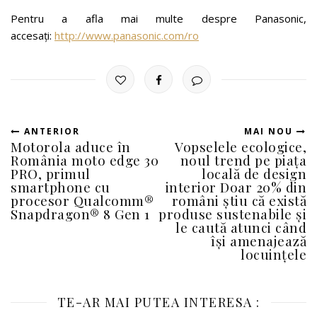
Pentru a afla mai multe despre Panasonic,
accesați:
http://www.panasonic.com/ro
ANTERIOR
MAI NOU
Motorola aduce în
Vopselele ecologice,
România moto edge 30
noul trend pe piața
PRO, primul
locală de design
smartphone cu
interior Doar 20% din
procesor Qualcomm®
români știu că există
Snapdragon® 8 Gen 1
produse sustenabile și
le caută atunci când
își amenajează
locuințele
TE-AR MAI PUTEA INTERESA :