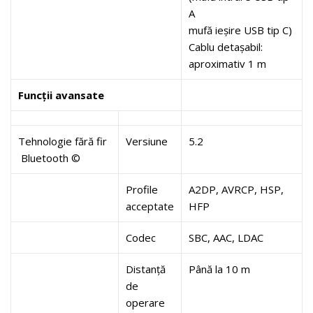
A
mufă ieșire USB tip C)
Cablu detașabil:
aproximativ 1 m
Funcții avansate
Tehnologie fără fir
Versiune
5.2
Bluetooth ©
Profile
A2DP, AVRCP, HSP,
acceptate
HFP
Codec
SBC, AAC, LDAC
Distanță
Până la 10 m
de
operare