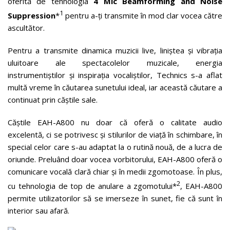
oferită de tehnologia
4 Mic Beamforming and Noise
1
Suppression
*
pentru a-ți transmite în mod clar vocea către
ascultător.
Pentru a transmite dinamica muzicii live, liniștea și vibrația
uluitoare ale spectacolelor muzicale, energia
instrumentiștilor și inspirația vocaliștilor, Technics s-a aflat
multă vreme în căutarea sunetului ideal, iar această căutare a
continuat prin căștile sale.
Căștile EAH-A800 nu doar că oferă o calitate audio
excelentă, ci se potrivesc și stilurilor de viață în schimbare, în
special celor care s-au adaptat la o rutină nouă, de a lucra de
oriunde. Preluând doar vocea vorbitorului, EAH-A800 oferă o
comunicare vocală clară chiar și în medii zgomotoase. În plus,
2
cu tehnologia de top de anulare a zgomotului*
, EAH-A800
permite utilizatorilor să se imerseze în sunet, fie că sunt în
interior sau afară.