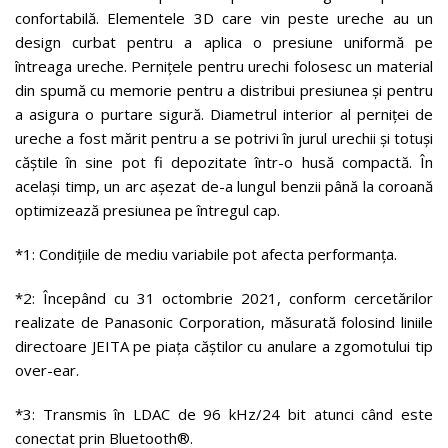
confortabilă. Elementele 3D care vin peste ureche au un
design curbat pentru a aplica o presiune uniformă pe
întreaga ureche. Pernițele pentru urechi folosesc un material
din spumă cu memorie pentru a distribui presiunea și pentru
a asigura o purtare sigură. Diametrul interior al perniței de
ureche a fost mărit pentru a se potrivi în jurul urechii și totuși
căștile în sine pot fi depozitate într-o husă compactă. În
același timp, un arc așezat de-a lungul benzii până la coroană
optimizează presiunea pe întregul cap.
*1: Condițiile de mediu variabile pot afecta performanța.
*2: Începând cu 31 octombrie 2021, conform cercetărilor
realizate de Panasonic Corporation, măsurată folosind liniile
directoare JEITA pe piața căștilor cu anulare a zgomotului tip
over-ear.
*3: Transmis în LDAC de 96 kHz/24 bit atunci când este
conectat prin Bluetooth®.