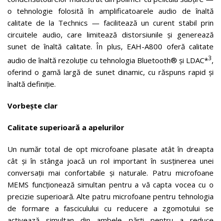
o tehnologie folosită în amplificatoarele audio de înaltă
calitate de la Technics — facilitează un curent stabil prin
circuitele audio, care limitează distorsiunile și generează
sunet de înaltă calitate. În plus, EAH-A800 oferă calitate
3
audio de înaltă rezoluție cu tehnologia Bluetooth® și LDAC*
,
oferind o gamă largă de sunet dinamic, cu răspuns rapid și
înaltă definiție.
Vorbește clar
Calitate superioară a apelurilor
Un număr total de opt microfoane plasate atât în dreapta
cât și în stânga joacă un rol important în susținerea unei
conversații mai confortabile și naturale. Patru microfoane
MEMS funcționează simultan pentru a vă capta vocea cu o
precizie superioară. Alte patru microfoane pentru tehnologia
de formare a fasciculului cu reducere a zgomotului se
activează simultan din ambele părți pentru a reduce