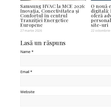
Samsung HVAC la MCE 2026:
O nouă e
Inovația, Conectivitatea și
digitală:
Confortul în centrul
oferă ad
Tranziției Energetice
personal
Europene
site-uri
27 martie 2026
22 octombrie
Lasă un răspuns
Name *
Email *
Website