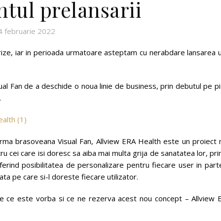
tul prelansarii
4 februarie 2022
rize, iar in perioada urmatoare asteptam cu nerabdare lansarea u
al Fan de a deschide o noua linie de business, prin debutul pe p
.
firma brasoveana Visual Fan, Allview ERA Health este un proiect 
ru cei care isi doresc sa aiba mai multa grija de sanatatea lor, pri
ind posibilitatea de personalizare pentru fiecare user in parte
ata pe care si-l doreste fiecare utilizator.
re ce este vorba si ce ne rezerva acest nou concept – Allview 