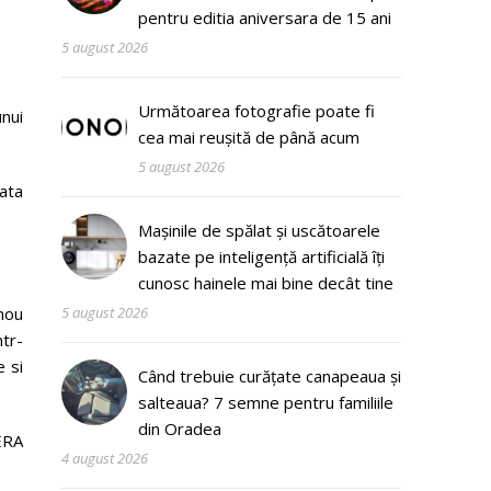
pentru editia aniversara de 15 ani
5 august 2026
Următoarea fotografie poate fi
nui
cea mai reușită de până acum
5 august 2026
iata
Mașinile de spălat și uscătoarele
bazate pe inteligență artificială îți
cunosc hainele mai bine decât tine
nou
5 august 2026
ntr-
 si
Când trebuie curățate canapeaua și
salteaua? 7 semne pentru familiile
din Oradea
ERA
4 august 2026