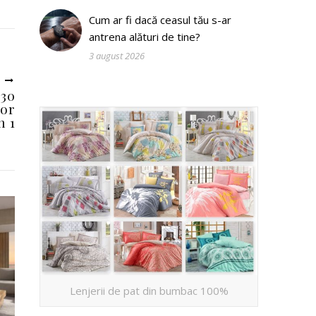
Cum ar fi dacă ceasul tău s-ar
antrena alături de tine?
3 august 2026
U
 30
sor
 1
Lenjerii de pat din bumbac 100%