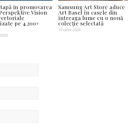
tapă în promovarea
Samsung Art Store aduce
 Perspektive Vision
Art Basel în casele din
vertoriale
întreaga lume cu o nouă
izate pe 4.200+
colecție selectată
19 iunie 2026
 2025