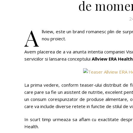
de momen
2
A
llview, este un brand romanesc plin de surp
nou proiect.
Avem placerea de a va anunta intentia companiei Visu
serviciilor si lansarea conceptului
Allview ERA Health
La prima vedere, conform teaser-ului distribuit de 
care pare sa fie un asistent de nutritie, excelent pent
un consum corespunzator de produse alimentare, ofer
care va include diverse retete in functie de stilul de vi
In scurt timp urmeaza sa aflam cu exactitate desp
Health.