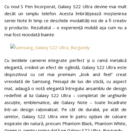
Cu noul S Pen încorporat, Galaxy S22 Ultra devine mai mult
decât un simplu telefon. Acesta îmbrățișează moștenirea
seriei Note în timp ce deschide modalități noi de a fi creativ
și productiv. Rezultatul – o experiență mobilă așa cum nu a
mai fost niciodată înainte.
Cu lentilele camerei integrate perfect și o ramă metalică
elegantă, creând un efect de oglindă, Galaxy S22 Ultra este
dispozitivul cu cel mai premium „look and feel” creat
vreodată de Samsung. Finisajul de lux din sticlă, cu aspect
mat, adaugă o notă elegantă întregului ansamblu de design
redefinit al lui Galaxy S22 Ultra – completat de unghiurile
ascuțite, emblematice, ale Galaxy Note – toate încadrate
într-un design raționalizat. Pe cât de durabil, pe atât de
uimitor, Galaxy S22 Ultra vine în patru opțiuni de culoare
inspirate din natură, precum Phantom Black, Phantom White,
Green și, pentru prima dată pe Galaxy S22 Ultra, Burgundy.