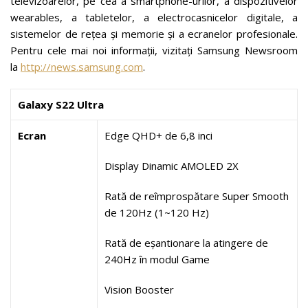
televizoarelor, pe cea a smartphone-urilor, a dispozitivelor
wearables, a tabletelor, a electrocasnicelor digitale, a
sistemelor de rețea și memorie și a ecranelor profesionale.
Pentru cele mai noi informații, vizitați Samsung Newsroom
la
http://news.samsung.com
.
Galaxy S22 Ultra
Ecran
Edge QHD+ de 6,8 inci
Display Dinamic AMOLED 2X
Rată de reîmprospătare Super Smooth
de 120Hz (1~120 Hz)
Rată de eșantionare la atingere de
240Hz în modul Game
Vision Booster