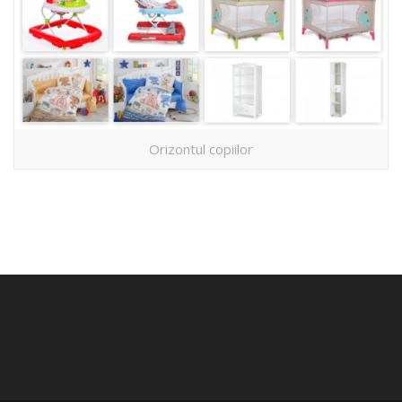
Orizontul copiilor