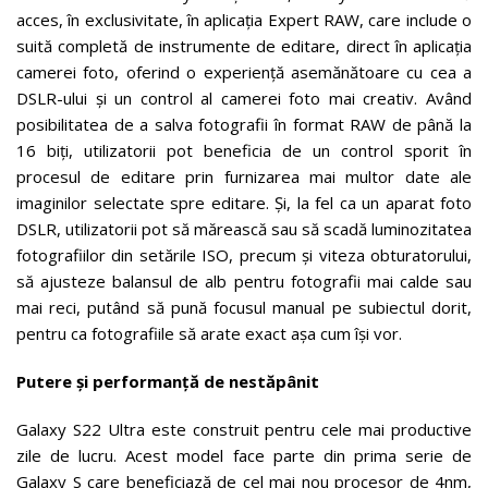
acces, în exclusivitate, în aplicația Expert RAW, care include o
suită completă de instrumente de editare, direct în aplicația
camerei foto, oferind o experiență asemănătoare cu cea a
DSLR-ului și un control al camerei foto mai creativ. Având
posibilitatea de a salva fotografii în format RAW de până la
16 biți, utilizatorii pot beneficia de un control sporit în
procesul de editare prin furnizarea mai multor date ale
imaginilor selectate spre editare. Și, la fel ca un aparat foto
DSLR, utilizatorii pot să mărească sau să scadă luminozitatea
fotografiilor din setările ISO, precum și viteza obturatorului,
să ajusteze balansul de alb pentru fotografii mai calde sau
mai reci, putând să pună focusul manual pe subiectul dorit,
pentru ca fotografiile să arate exact așa cum își vor.
Putere și performanță de nestăpânit
Galaxy S22 Ultra este construit pentru cele mai productive
zile de lucru. Acest model face parte din prima serie de
Galaxy S care beneficiază de cel mai nou procesor de 4nm,