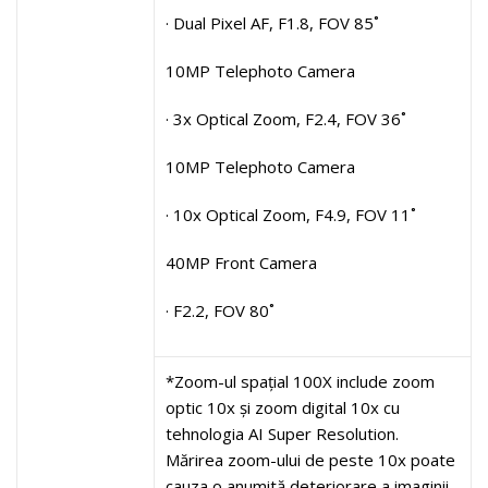
· Dual Pixel AF, F1.8, FOV 85˚
10MP Telephoto Camera
· 3x Optical Zoom, F2.4, FOV 36˚
10MP Telephoto Camera
· 10x Optical Zoom, F4.9, FOV 11˚
40MP Front Camera
· F2.2, FOV 80˚
*Zoom-ul spațial 100X include zoom
optic 10x și zoom digital 10x cu
tehnologia AI Super Resolution.
Mărirea zoom-ului de peste 10x poate
cauza o anumită deteriorare a imaginii.