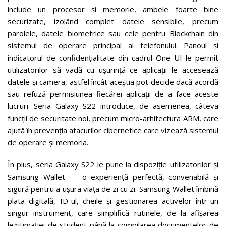
include un procesor și memorie, ambele foarte bine
securizate, izolând complet datele sensibile, precum
parolele, datele biometrice sau cele pentru Blockchain din
sistemul de operare principal al telefonului. Panoul și
indicatorul de confidențialitate din cadrul One UI le permit
utilizatorilor să vadă cu ușurință ce aplicații le accesează
datele și camera, astfel încât aceștia pot decide dacă acordă
sau refuză permisiunea fiecărei aplicații de a face aceste
lucruri. Seria Galaxy S22 introduce, de asemenea, câteva
funcții de securitate noi, precum micro-arhitectura ARM, care
ajută în prevenția atacurilor cibernetice care vizează sistemul
de operare și memoria.
În plus, seria Galaxy S22 le pune la dispoziție utilizatorilor și
Samsung Wallet – o experiență perfectă, convenabilă și
sigură pentru a ușura viața de zi cu zi. Samsung Wallet îmbină
plata digitală, ID-ul, cheile și gestionarea activelor într-un
singur instrument, care simplifică rutinele, de la afișarea
legitimației de student până la compilarea documentelor de