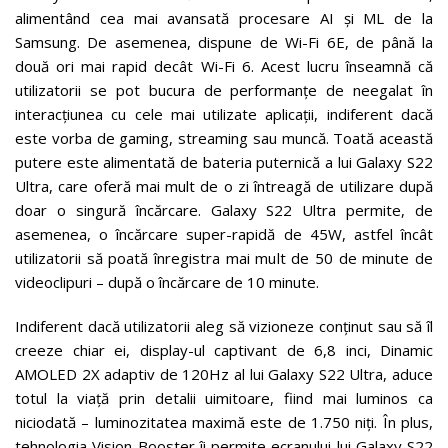
alimentând cea mai avansată procesare AI și ML de la
Samsung. De asemenea, dispune de Wi-Fi 6E, de până la
două ori mai rapid decât Wi-Fi 6. Acest lucru înseamnă că
utilizatorii se pot bucura de performanțe de neegalat în
interacțiunea cu cele mai utilizate aplicații, indiferent dacă
este vorba de gaming, streaming sau muncă. Toată această
putere este alimentată de bateria puternică a lui Galaxy S22
Ultra, care oferă mai mult de o zi întreagă de utilizare după
doar o singură încărcare. Galaxy S22 Ultra permite, de
asemenea, o încărcare super-rapidă de 45W, astfel încât
utilizatorii să poată înregistra mai mult de 50 de minute de
videoclipuri – după o încărcare de 10 minute.
Indiferent dacă utilizatorii aleg să vizioneze conținut sau să îl
creeze chiar ei, display-ul captivant de 6,8 inci, Dinamic
AMOLED 2X adaptiv de 120Hz al lui Galaxy S22 Ultra, aduce
totul la viață prin detalii uimitoare, fiind mai luminos ca
niciodată – luminozitatea maximă este de 1.750 niți. În plus,
tehnologia Vision Booster îi permite ecranului lui Galaxy S22