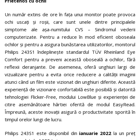
Prietenos cu ochii
Un număr extins de ore în fața unui monitor poate provoca
ochi uscați și roșii, care sunt unele dintre principalele
simptome ale așa-numitului CVS – Sindromul vederii
computerizate. Pentru a reduce în mod eficient oboseala
ochilor și pentru a asigura bunăstarea utilizatorilor, monitorul
Philips 243S1 îndeplinește standardul TÜV Rheinland Eye
Comfort pentru a preveni această oboseală a ochilor, fără
reflexii deranjante. De asemenea, oferă unghiuri largi de
vizualizare pentru a evita orice reducere a calității imaginii
atunci când un film este vizionat din unghiuri diferite. Această
experiență de vizionare confortabilă este posibilă și datorită
tehnologiei Flicker-Free, modului LowBlue și experienței de
citire asemănătoare hârtiei oferită de modul EasyRead.
Împreună, aceste inovații asigură o productivitate sporită în
timpul orelor lungi de lucru.
Philips 243S1 este disponibil din
ianuarie
2022
la un preț