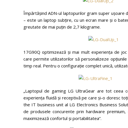
Împărtășind ADN-ul laptopurilor gram super ușoare de
– este un laptop subțire, cu un ecran mare și o bat
greutate de mai puțin de 2,7 kilograme.
17G90Q optimizează și mai mult experiența de joc 
care permite utilizatorilor să personalizeze opțiuni
timp real. Pentru o configurație complet unică, utilizat
„Laptopul de gaming LG UltraGear are tot ceea ce
experiența fluidă și receptivă pe care și-o doresc toț
the IT business unit al LG Electronics Business Sol
de produsele concurente prin hardware premium, ec
maximizează confortul și portabilitatea”.