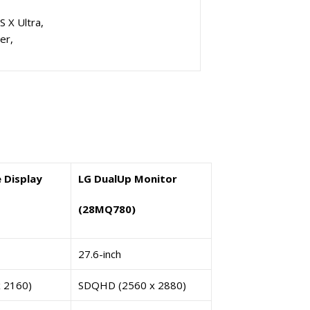
 X Ultra,
er,
e Display
LG DualUp Monitor
(28MQ780)
27.6-inch
 2160)
SDQHD (2560 x 2880)