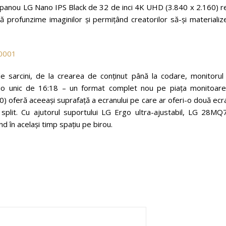
mul panou LG Nano IPS Black de 32 de inci 4K UHD (3.840 x 2.160) 
ă profunzime imaginilor și permițând creatorilor să-și materiali
de sarcini, de la crearea de conținut până la codare, monitoru
o unic de 16:18 – un format complet nou pe piața monitoarel
 oferă aceeași suprafață a ecranului pe care ar oferi-o două ecr
l split. Cu ajutorul suportului LG Ergo ultra-ajustabil, LG 28MQ
d în același timp spațiu pe birou.