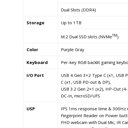
Dual Slots (DDR4)
Storage
Up to 1TB
TM
M.2 Dual SSD slots (NVMe
)
Color
Purple Gray
Keyboard
Per-key RGB backlit gaming keyb
I/O Port
USB 4 Gen 3×2 Type C (x1, USB 
C (x1, USB PD-out & DP),
USB 3.2 Gen 2×1 (x2), HP-Out (4-
DC-In, microSD/UFS
USP
IPS 1ms response time & 300Hz r
Fingerprint Reader on Power butt
FHD webcam with Dual Mic, IR Ca