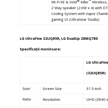
®
™
Wi-Fi 6E & Intel
Killer
Wireless,
2 Way speaker (2.0W x 4) with DTS
Cooling System with Vapor Chamb
gaming UI (UltraGear Studio)
LG UltraFine 32UQ85R, LG DualUp 28MQ780
Specificații monitoare:
LG UltraFin
(32UQ85R)
Size/
Screen Size
31.5-inch
Ratio
Resolution
UHD (3840 x