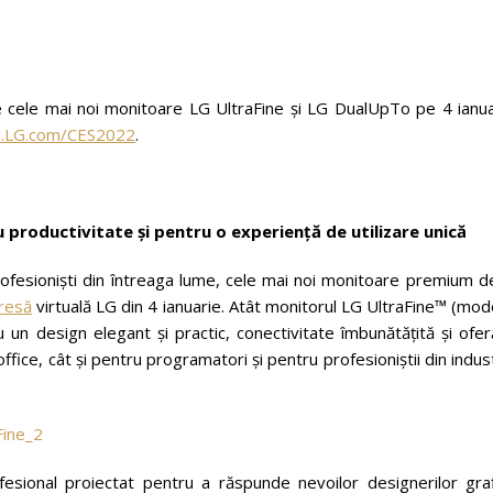
 cele mai noi monitoare LG UltraFine și LG DualUpTo pe 4 ianua
.LG.com/CES2022
.
productivitate și pentru o experiență de utilizare unică
rofesioniști din întreaga lume, cele mai noi monitoare premium d
presă
virtuală LG din 4 ianuarie. Atât monitorul LG UltraFine™ (mod
 design elegant și practic, conectivitate îmbunătățită și ofer
fice, cât și pentru programatori și pentru profesioniștii din indus
sional proiectat pentru a răspunde nevoilor designerilor grafi