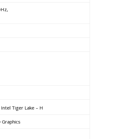
0Hz,
)
ntel Tiger Lake – H
 Graphics