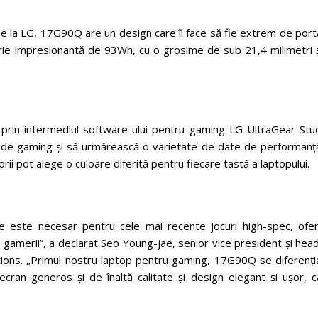
 la LG, 17G90Q are un design care îl face să fie extrem de porta
erie impresionantă de 93Wh, cu o grosime de sub 21,4 milimetri ș
prin intermediul software-ului pentru gaming LG UltraGear Stud
le de gaming și să urmărească o varietate de date de performanță
orii pot alege o culoare diferită pentru fiecare tastă a laptopului.
 este necesar pentru cele mai recente jocuri high-spec, ofer
i gamerii”, a declarat Seo Young-jae, senior vice president și hea
utions. „Primul nostru laptop pentru gaming, 17G90Q se diferenți
ran generos și de înaltă calitate și design elegant și ușor, c