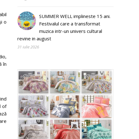
bil
SUMMER WELL implineste 15 ani.
i o
Festivalul care a transformat
muzica intr-un univers cultural
revine in august
31 iulie 2026
io,
 în
ind
d of
ază
are