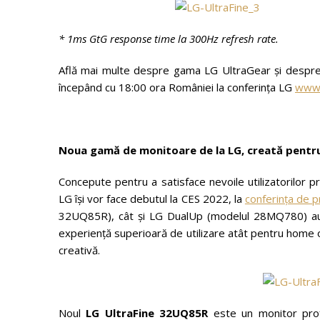
* 1ms GtG response time la 300Hz refresh rate.
Află mai multe despre gama LG UltraGear și despre
începând cu 18:00 ora României la conferința LG
www
Noua gamă de monitoare de la LG, creată pentru 
Concepute pentru a satisface nevoile utilizatorilor p
LG își vor face debutul la CES 2022, la
conferința de 
32UQ85R), cât și LG DualUp (modelul 28MQ780) au un
experiență superioară de utilizare atât pentru home of
creativă.
Noul
LG UltraFine
32UQ85R
este un monitor profe