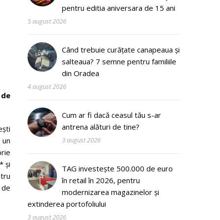
pentru editia aniversara de 15 ani
5 august 2026
Când trebuie curățate canapeaua și
salteaua? 7 semne pentru familiile
din Oradea
4 august 2026
 de
Cum ar fi dacă ceasul tău s-ar
antrena alături de tine?
ști
 un
3 august 2026
rie
* și
TAG investește 500.000 de euro
ntru
în retail în 2026, pentru
ă de
modernizarea magazinelor și
extinderea portofoliului
3 august 2026