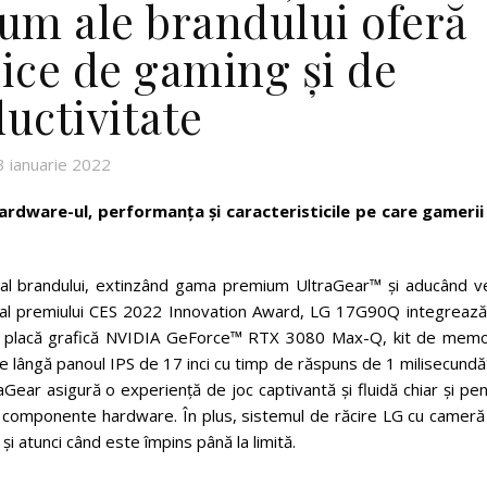
um ale brandului oferă
ice de gaming și de
uctivitate
3 ianuarie 2022
ardware-ul, performanța și caracteristicile pe care gamerii
 al brandului, extinzând gama premium UltraGear™ și aducând ve
or al premiului CES 2022 Innovation Award, LG 17G90Q integrează
e, placă grafică NVIDIA GeForce™ RTX 3080 Max-Q, kit de memo
e lângă panoul IPS de 17 inci cu timp de răspuns de 1 milisecundă
ear asigură o experiență de joc captivantă și fluidă chiar și pe
nte componente hardware. În plus, sistemul de răcire LG cu camer
și atunci când este împins până la limită.