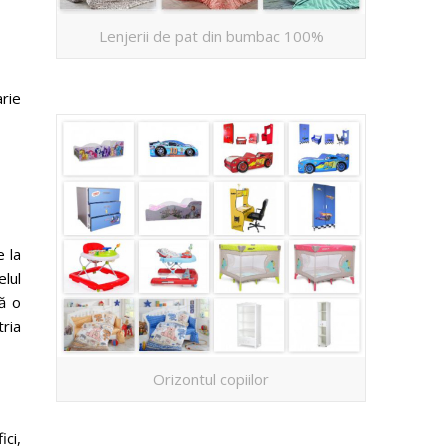
Lenjerii de pat din bumbac 100%
rie
e la
elul
ă o
tria
Orizontul copiilor
ci,