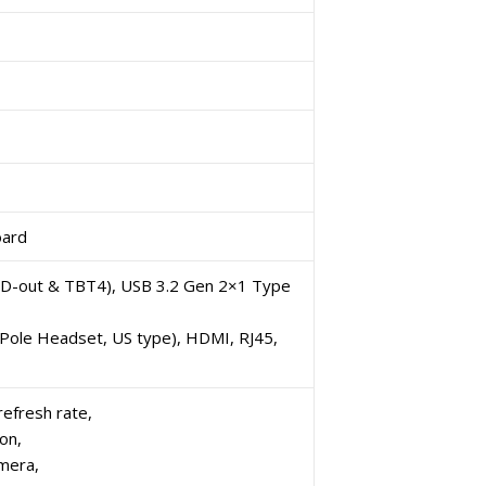
oard
PD-out & TBT4), USB 3.2 Gen 2×1 Type
Pole Headset, US type), HDMI, RJ45,
efresh rate,
on,
mera,