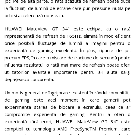
joc. Pe de altă parte, o rată scăzută de refresh poate duce
la fluctuații de lumină pe ecrane care pun presiune inutilă pe
ochi și accelerează oboseala.
HUAWEI MateView GT 34” este echipat cu o rată
impresionantă de refresh de 165Hz, elimină în mod eficient
orice posibilă fluctuație de lumină a imaginii pentru o
experiență de gaming excelentă. În plus, tipurile de joc
precum FPS, în care o mișcare de fracțiune de secundă poate
influența rezultatul, o rată mai mare de refresh poate oferi
utilizatorilor avantaje importante pentru a-i ajuta să-și
depășească concurența.
Un motiv general de îngrijorare existent în rândul comunității
de gaming este acel moment în care gamerii pot
experimenta starea de blocare a ecranului, ceea ce ar
compromite experiența de gaming. Pentru a oferi o
experiență fără erori, HUAWEI MateView GT 34” este
comptibil cu tehnologia AMD FreeSyncTM Premium, care