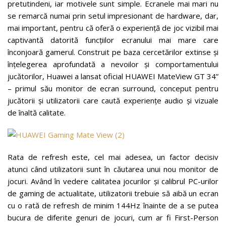
pretutindeni, iar motivele sunt simple. Ecranele mai mari nu
se remarcă numai prin setul impresionant de hardware, dar,
mai important, pentru că oferă o experiență de joc vizibil mai
captivantă datorită funcțiilor ecranului mai mare care
înconjoară gamerul. Construit pe baza cercetărilor extinse și
înțelegerea aprofundată a nevoilor și comportamentului
jucătorilor, Huawei a lansat oficial HUAWEI MateView GT 34”
– primul său monitor de ecran surround, conceput pentru
jucătorii și utilizatorii care caută experiențe audio și vizuale
de înaltă calitate.
Rata de refresh este, cel mai adesea, un factor decisiv
atunci când utilizatorii sunt în căutarea unui nou monitor de
jocuri. Având în vedere calitatea jocurilor și calibrul PC-urilor
de gaming de actualitate, utilizatorii trebuie să aibă un ecran
cu o rată de refresh de minim 144Hz înainte de a se putea
bucura de diferite genuri de jocuri, cum ar fi First-Person