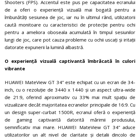
Shooters (FPS). Accentul este pus pe capacitatea ecranului
de a oferi o experiență vizuală mai bogată pentru a
îmbunătăți sesiunea de joc, iar nu în ultimul rând, utilizatorii
caută monitoare cu caracteristici de protecție pentru ochi
pentru a ameliora oboseala acumulată în timpul sesiunilor
lungi de joc, care pot cauza probleme cu ochii uscați și iritații
datorate expunerii la lumină albastră.
O experiență vizuală captivantă îmbrăcată în culori
vibrante
HUAWEI MateView GT 34” este echipat cu un ecran de 34-
inch, cu o rezoluție de 3440 x 1440 și un aspect ultra-wide
de 21:9, oferind aproximativ cu 33% mai mult spațiu de
vizualizare decât majoritatea ecranelor principale de 16:9. Cu
un design super-curbat 1500R, ecranul oferă o experiență
de gaming captivantă datorită mărimii produsului,
semnificativ mai mare. HUAWEI MateView GT 34” aduce
utilizatorilor un alt nivel de claritate și detalii dincolo de