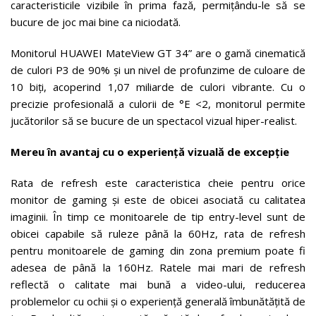
caracteristicile vizibile în prima fază, permițându-le să se
bucure de joc mai bine ca niciodată.
Monitorul HUAWEI MateView GT 34” are o gamă cinematică
de culori P3 de 90% și un nivel de profunzime de culoare de
10 biți, acoperind 1,07 miliarde de culori vibrante. Cu o
precizie profesională a culorii de °E <2, monitorul permite
jucătorilor să se bucure de un spectacol vizual hiper-realist.
Mereu în avantaj cu o experiență vizuală de excepție
Rata de refresh este caracteristica cheie pentru orice
monitor de gaming și este de obicei asociată cu calitatea
imaginii. În timp ce monitoarele de tip entry-level sunt de
obicei capabile să ruleze până la 60Hz, rata de refresh
pentru monitoarele de gaming din zona premium poate fi
adesea de până la 160Hz. Ratele mai mari de refresh
reflectă o calitate mai bună a video-ului, reducerea
problemelor cu ochii și o experiență generală îmbunătățită de