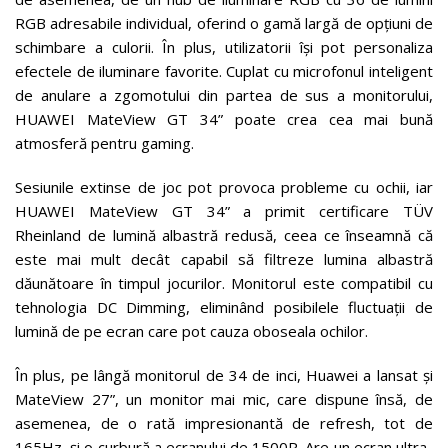
RGB adresabile individual, oferind o gamă largă de opțiuni de
schimbare a culorii. În plus, utilizatorii își pot personaliza
efectele de iluminare favorite. Cuplat cu microfonul inteligent
de anulare a zgomotului din partea de sus a monitorului,
HUAWEI MateView GT 34” poate crea cea mai bună
atmosferă pentru gaming.
Sesiunile extinse de joc pot provoca probleme cu ochii, iar
HUAWEI MateView GT 34” a primit certificare TÜV
Rheinland de lumină albastră redusă, ceea ce înseamnă că
este mai mult decât capabil să filtreze lumina albastră
dăunătoare în timpul jocurilor. Monitorul este compatibil cu
tehnologia DC Dimming, eliminând posibilele fluctuații de
lumină de pe ecran care pot cauza oboseala ochilor.
În plus, pe lângă monitorul de 34 de inci, Huawei a lansat și
MateView 27”, un monitor mai mic, care dispune însă, de
asemenea, de o rată impresionantă de refresh, tot de
165Hz, și o curbură a ecranului de 1500R. Are un ecran ultra-