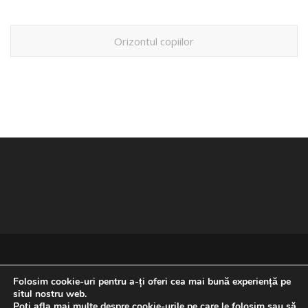
Orizontul copiilor
Folosim cookie-uri pentru a-ți oferi cea mai bună experiență pe
situl nostru web.
Poți afla mai multe despre cookie-urile pe care le folosim sau să