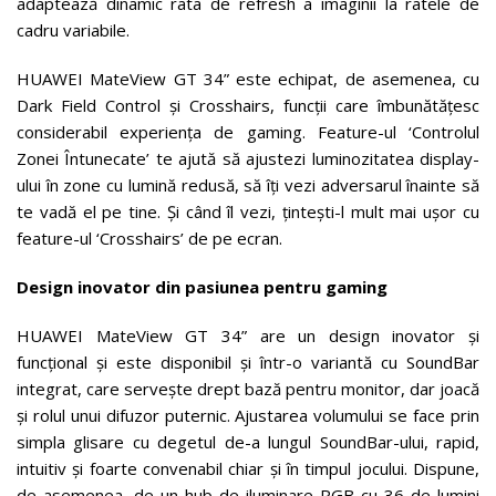
adaptează dinamic rata de refresh a imaginii la ratele de
cadru variabile.
HUAWEI MateView GT 34” este echipat, de asemenea, cu
Dark Field Control și Crosshairs, funcții care îmbunătățesc
considerabil experiența de gaming. Feature-ul ‘Controlul
Zonei Întunecate’ te ajută să ajustezi luminozitatea display-
ului în zone cu lumină redusă, să îți vezi adversarul înainte să
te vadă el pe tine. Și când îl vezi, țintești-l mult mai ușor cu
feature-ul ‘Crosshairs’ de pe ecran.
Design inovator din pasiunea pentru gaming
HUAWEI MateView GT 34” are un design inovator și
funcțional și este disponibil și într-o variantă cu SoundBar
integrat, care servește drept bază pentru monitor, dar joacă
și rolul unui difuzor puternic. Ajustarea volumului se face prin
simpla glisare cu degetul de-a lungul SoundBar-ului, rapid,
intuitiv și foarte convenabil chiar și în timpul jocului. Dispune,
de asemenea, de un hub de iluminare RGB cu 36 de lumini