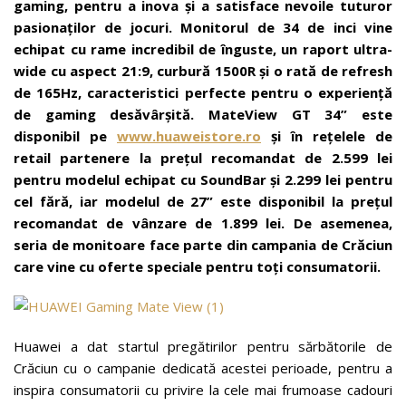
gaming, pentru a inova și a satisface nevoile tuturor
pasionaților de jocuri. Monitorul de
34 de inci vine
echipat cu rame incredibil de înguste, un raport ultra-
wide cu aspect 21:9, curbură 1500R și o rată de refresh
de 165Hz, caracteristici perfecte pentru o experiență
de gaming desăvârșită. MateView GT 34” este
disponibil pe
www.huaweistore.ro
și în rețelele de
retail partenere la prețul recomandat de 2.599 lei
pentru modelul echipat cu SoundBar și 2.299 lei pentru
cel fără, iar modelul de 27” este disponibil la prețul
recomandat de vânzare de 1.899 lei. De asemenea,
seria de monitoare face parte din campania de Crăciun
care vine cu oferte speciale pentru toți consumatorii.
Huawei a dat startul pregătirilor pentru sărbătorile de
Crăciun cu o campanie dedicată acestei perioade, pentru a
inspira consumatorii cu privire la cele mai frumoase cadouri