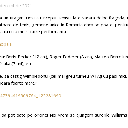
 decembrie 2021
ca un uragan. Desi au inceput tenisul la o varsta deloc frageda,
ucatoare de tenis, gemene unice in Romania daca se poate, pentru
ania nu a mers catre performanta.
rziu: Boris Becker (12 ani), Roger Federer (8 ani), Matteo Berrettin
saka (7 ani), etc.
e, sa castig Wimbledonul (cel mai greu turneu WTA)! Cu pasi mici,
ioara foarte mare!”
ri sa pot bate pe oricine! Noi vrem sa ajungem surorile Williams