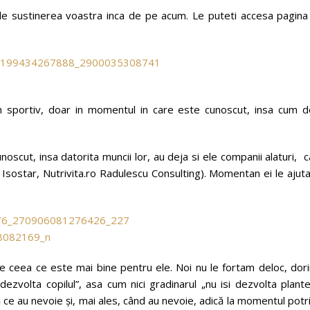
e de sustinerea voastra inca de pe acum. Le puteti accesa pagina
n sportiv, doar in momentul in care este cunoscut, insa cum de
noscut, insa datorita muncii lor, au deja si ele companii alaturi, 
, Isostar, Nutrivita.ro Radulescu Consulting). Momentan ei le ajut
ace ceea ce este mai bine pentru ele. Noi nu le fortam deloc, dor
ezvolta copilul”, asa cum nici gradinarul „nu isi dezvolta plante
 ce au nevoie şi, mai ales, când au nevoie, adică la momentul potri