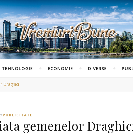
TEHNOLOGIE
ECONOMIE
DIVERSE
PUBL
or Draghici
n
PUBLICITATE
 viata gemenelor Draghic