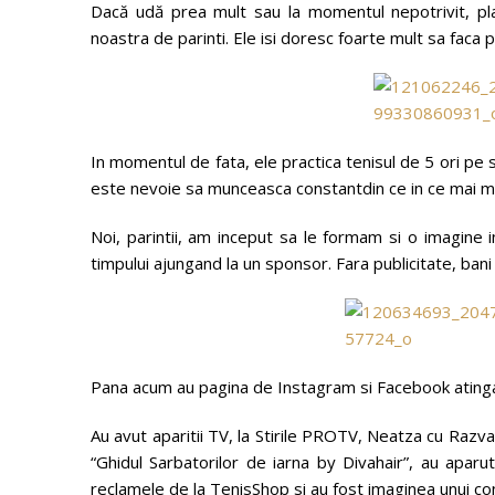
Dacă udă prea mult sau la momentul nepotrivit, plan
noastra de parinti. Ele isi doresc foarte mult sa faca 
In momentul de fata, ele practica tenisul de 5 ori pe
este nevoie sa munceasca constantdin ce in ce mai mult
Noi, parintii, am inceput sa le formam si o imagine 
timpului ajungand la un sponsor. Fara publicitate, ban
Pana acum au pagina de Instagram si Facebook atinga
Au avut aparitii TV, la Stirile PROTV, Neatza cu Razv
“Ghidul Sarbatorilor de iarna by Divahair”, au aparu
reclamele de la TenisShop si au fost imaginea unui co