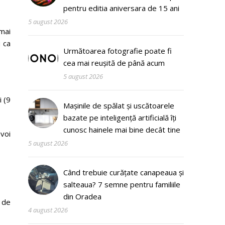
pentru editia aniversara de 15 ani
5 august 2026
 mai
 ca
Următoarea fotografie poate fi
cea mai reușită de până acum
5 august 2026
i (9
Mașinile de spălat și uscătoarele
bazate pe inteligență artificială îți
cunosc hainele mai bine decât tine
 voi
5 august 2026
Când trebuie curățate canapeaua și
salteaua? 7 semne pentru familiile
din Oradea
 de
4 august 2026