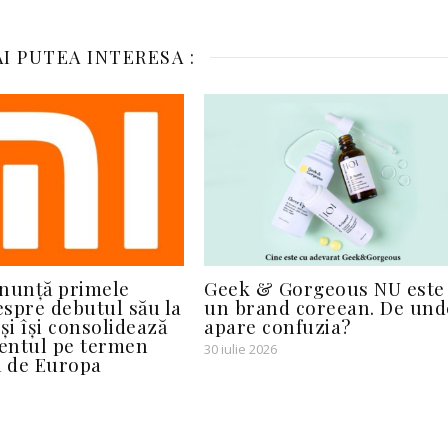
I PUTEA INTERESA :
nunță primele
Geek & Gorgeous NU este
despre debutul său la
un brand coreean. De und
și își consolidează
apare confuzia?
entul pe termen
30 iulie 2026
ă de Europa