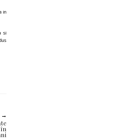
a in
 si
dus
U
ate
 în
ani