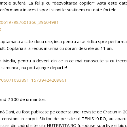
tele suferă. La fel şi cu “dezvoltarea copiilor”. Asta este dato
performanta in acest sport si noi le sustinem cu toate fortele.
 saptamana a cate doua ore, insa pentru a se ridica spre perform
. Copilaria s-a redus in urma cu doi ani desi ele au 11 ani.
in Media, pentru a deveni din ce in ce mai cunoscute si cu trece
i si munca , nu poti ajunge departe!
nd 2 300 de urmaritori.
an&Dani, au fost publicate pe coperta unei reviste de Craciun in 
t constant in corpul Stirilor de pe site-ul TENIS10.RO, au aparu
ncurs din cadrul site-ului NUTRIVITA.RO (produse sportive si bio).