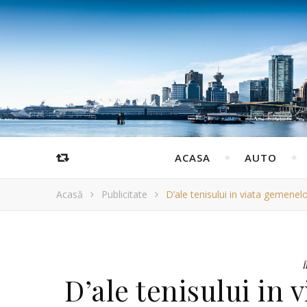
ACASA
AUTO
Acasă
Publicitate
D’ale tenisului in viata gemenel
Î
D’ale tenisului in