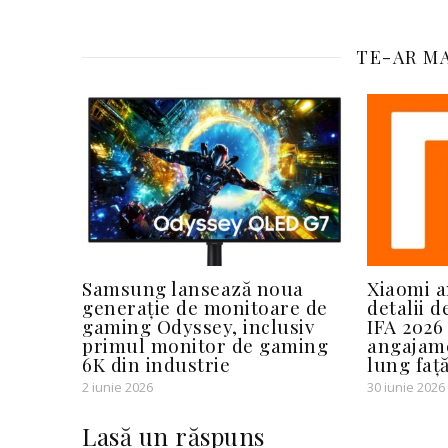
TE-AR MA
Samsung lansează noua
Xiaomi a
generație de monitoare de
detalii 
gaming Odyssey, inclusiv
IFA 2026 
primul monitor de gaming
angajam
6K din industrie
lung faț
2 iunie 2026
30 iunie 2026
Lasă un răspuns