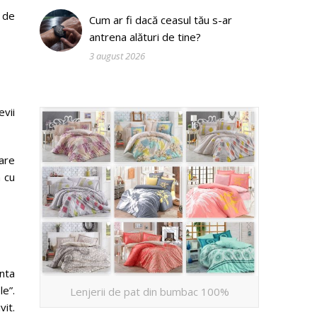
 de
Cum ar fi dacă ceasul tău s-ar
antrena alături de tine?
3 august 2026
vii
care
a cu
inta
le”.
Lenjerii de pat din bumbac 100%
vit.