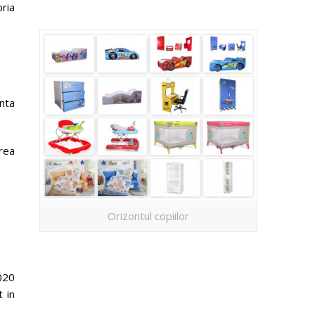
ria
anta
rea
Orizontul copiilor
2020
t in