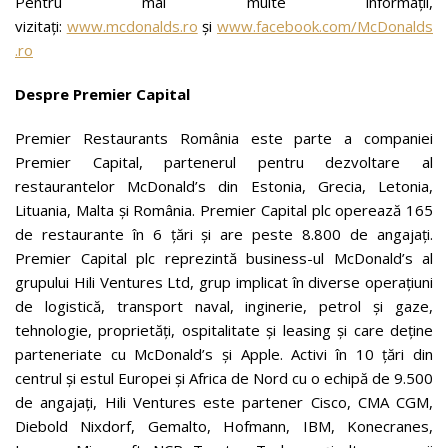
Pentru mai multe informații,
vizitați:
www.mcdonalds.ro
și
www.facebook.com/McDonalds
.ro
Despre Premier Capital
Premier Restaurants România este parte a companiei
Premier Capital, partenerul pentru dezvoltare al
restaurantelor McDonald’s din Estonia, Grecia, Letonia,
Lituania, Malta și România. Premier Capital plc operează 165
de restaurante în 6 țări și are peste 8.800 de angajați.
Premier Capital plc reprezintă business-ul McDonald’s al
grupului Hili Ventures Ltd, grup implicat în diverse operațiuni
de logistică, transport naval, inginerie, petrol și gaze,
tehnologie, proprietăți, ospitalitate și leasing și care deține
parteneriate cu McDonald’s și Apple. Activi în 10 țări din
centrul și estul Europei și Africa de Nord cu o echipă de 9.500
de angajați, Hili Ventures este partener Cisco, CMA CGM,
Diebold Nixdorf, Gemalto, Hofmann, IBM, Konecranes,