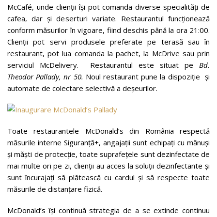
McCafé, unde clienții își pot comanda diverse specialități de
cafea, dar și deserturi variate. Restaurantul funcționează
conform măsurilor în vigoare, fiind deschis până la ora 21:00.
Clienții pot servi produsele preferate pe terasă sau în
restaurant, pot lua comanda la pachet, la McDrive sau prin
serviciul McDelivery. Restaurantul este situat pe
Bd.
Theodor Pallady, nr 50.
Noul restaurant pune la dispoziție și
automate de colectare selectivă a deșeurilor.
Toate restaurantele McDonald’s din România respectă
măsurile interne Siguranță+, angajații sunt echipați cu mănuși
și măști de protecție, toate suprafețele sunt dezinfectate de
mai multe ori pe zi, clienții au acces la soluții dezinfectante și
sunt încurajați să plătească cu cardul și să respecte toate
măsurile de distanțare fizică.
McDonald’s își continuă strategia de a se extinde continuu