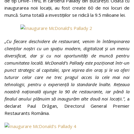
de tip Drive-Thru, în cartierul Pallady din București. Odată cu
inaugurarea noii locații, au fost create 60 de noi locuri de
muncă. Suma totală a investițiilor se ridică la 9.5 milioane lei.
„Cu fiecare deschidere de restaurant, venim în întâmpinarea
clienților noștri cu un spațiu modern, digitalizat și un meniu
diversificat, dar și cu noi oportunități de muncă pentru
comunitatea locală. McDonald’s Pallady este poziționat într-un
punct strategic al capitalei, spre ieșirea din oraș și le va oferi
tuturor celor care ne trec pragul acces la cele mai noi
tehnologii, pentru o experiență la standarde înalte. Rețeaua
noastră națională ajunge la 90 de restaurante, iar până la
finalul anului plănuim să inaugurăm alte două noi locații.”,
a
declarat Paul Drăgan, Directorul General Premier
Restaurants România.