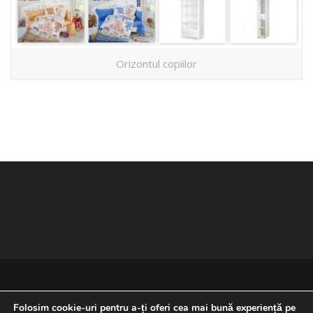
Orizontul copiilor
Folosim cookie-uri pentru a-ți oferi cea mai bună experiență pe