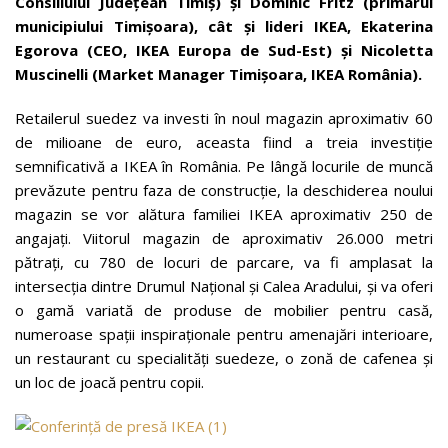
Consiliului Județean Timiș) și Dominic Fritz (primarul
municipiului Timișoara), cât și lideri IKEA, Ekaterina
Egorova (CEO, IKEA Europa de Sud-Est) și Nicoletta
Muscinelli (Market Manager Timișoara, IKEA România).
Retailerul suedez va investi în noul magazin aproximativ 60
de milioane de euro, aceasta fiind a treia investiție
semnificativă a IKEA în România. Pe lângă locurile de muncă
prevăzute pentru faza de construcție, la deschiderea noului
magazin se vor alătura familiei IKEA aproximativ 250 de
angajați. Viitorul magazin de aproximativ 26.000 metri
pătrați, cu 780 de locuri de parcare, va fi amplasat la
intersecția dintre Drumul Național și Calea Aradului, și va oferi
o gamă variată de produse de mobilier pentru casă,
numeroase spații inspiraționale pentru amenajări interioare,
un restaurant cu specialități suedeze, o zonă de cafenea și
un loc de joacă pentru copii.