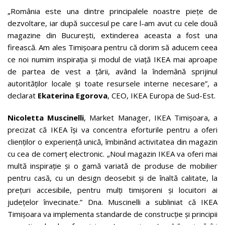
„România este una dintre principalele noastre piețe de
dezvoltare, iar după succesul pe care l-am avut cu cele două
magazine din București, extinderea aceasta a fost una
firească. Am ales Timișoara pentru că dorim să aducem ceea
ce noi numim inspirația și modul de viață IKEA mai aproape
de partea de vest a țării, având la îndemână sprijinul
autorităților locale și toate resursele interne necesare”, a
declarat
Ekaterina Egorova
, CEO, IKEA Europa de Sud-Est.
Nicoletta Muscinelli
, Market Manager, IKEA Timișoara, a
precizat că IKEA își va concentra eforturile pentru a oferi
clienților o experiență unică, îmbinând activitatea din magazin
cu cea de comerț electronic. „Noul magazin IKEA va oferi mai
multă inspirație și o gamă variată de produse de mobilier
pentru casă, cu un design deosebit și de înaltă calitate, la
prețuri accesibile, pentru mulți timișoreni și locuitori ai
județelor învecinate.” Dna. Muscinelli a subliniat că IKEA
Timișoara va implementa standarde de construcție și principii