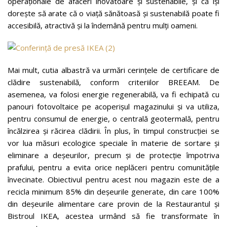
operaționale de afaceri inovatoare și sustenabile, și că își
dorește să arate că o viață sănătoasă și sustenabilă poate fi
accesibilă, atractivă și la îndemână pentru mulți oameni.
Mai mult, cutia albastră va urmări cerințele de certificare de
clădire sustenabilă, conform criteriilor BREEAM. De
asemenea, va folosi energie regenerabilă, va fi echipată cu
panouri fotovoltaice pe acoperișul magazinului și va utiliza,
pentru consumul de energie, o centrală geotermală, pentru
încălzirea și răcirea clădirii. În plus, în timpul construcției se
vor lua măsuri ecologice speciale în materie de sortare și
eliminare a deșeurilor, precum și de protecție împotriva
prafului, pentru a evita orice neplăceri pentru comunitățile
învecinate. Obiectivul pentru acest nou magazin este de a
recicla minimum 85% din deșeurile generate, din care 100%
din deșeurile alimentare care provin de la Restaurantul și
Bistroul IKEA, acestea urmând să fie transformate în