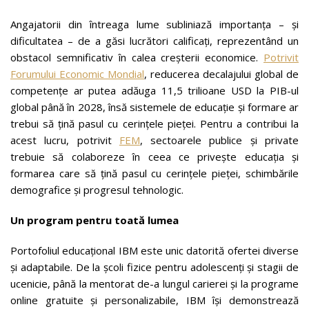
Angajatorii din întreaga lume subliniază importanța – și
dificultatea – de a găsi lucrători calificați, reprezentând un
obstacol semnificativ în calea creșterii economice.
Potrivit
Forumului Economic Mondial
, reducerea decalajului global de
competențe ar putea adăuga 11,5 trilioane USD la PIB-ul
global până în 2028, însă sistemele de educație și formare ar
trebui să țină pasul cu cerințele pieței. Pentru a contribui la
acest lucru, potrivit
FEM
, sectoarele publice și private
trebuie să colaboreze în ceea ce privește educația și
formarea care să țină pasul cu cerințele pieței, schimbările
demografice și progresul tehnologic.
Un program pentru toată lumea
Portofoliul educațional IBM este unic datorită ofertei diverse
și adaptabile. De la școli fizice pentru adolescenți și stagii de
ucenicie, până la mentorat de-a lungul carierei și la programe
online gratuite și personalizabile, IBM își demonstrează