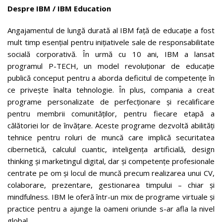
Despre IBM / IBM Education
Angajamentul de lungă durată al IBM față de educație a fost
mult timp esențial pentru inițiativele sale de responsabilitate
socială corporativă. În urmă cu 10 ani, IBM a lansat
programul P-TECH, un model revoluționar de educație
publică conceput pentru a aborda deficitul de competențe în
ce privește înalta tehnologie. În plus, compania a creat
programe personalizate de perfecționare și recalificare
pentru membrii comunităților, pentru fiecare etapă a
călătoriei lor de învățare. Aceste programe dezvoltă abilități
tehnice pentru roluri de muncă care implică securitatea
cibernetică, calculul cuantic, inteligența artificială, design
thinking și marketingul digital, dar și competențe profesionale
centrate pe om și locul de muncă precum realizarea unui CV,
colaborare, prezentare, gestionarea timpului – chiar și
mindfulness. IBM le oferă într-un mix de programe virtuale și
practice pentru a ajunge la oameni oriunde s-ar afla la nivel
global.