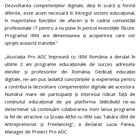
Dezvoltarea competențelor digitale, deși în scară și formă
diferite, este acum necesară în întregul sistem educațional,
în majoritatea funcțiilor de afaceri și în cadrul comunității
profesionale IT pentru a nu pune în pericol investițiile făcute.
Programul IBM are dimensiunea și acoperirea care vor
sprijini această tranziție.”
„Asociația Pro ADC împreună cu IBM România a derulat în
ultimii 2 ani programe educaționale de succes adresate
elevilor și profesorilor din România. Dedicați educației
digitale, ne-am pus laolaltă cunoștințele și experiența pentru
a contribui la dezvoltare competențelor digitale ale acestora.
Numărul mare de participanți și interesul ridicat față de
conținutul educațional de pe platforma SkillsBuild ne-au
determinat să continuăm colaborarea. Vom lansa programe
la fel de atractive ca Școala Altfel cu IBM sau Tabăra IBM de
Antreprenoriat și Freelancing”, a declarat Lucia Panea,
Manager de Proiect Pro ADC.