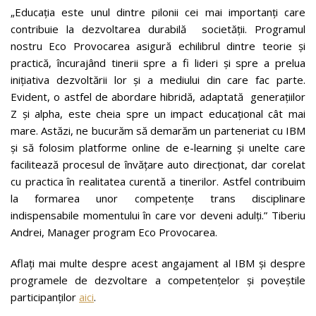
„Educația este unul dintre pilonii cei mai importanți care
contribuie la dezvoltarea durabilă societății. Programul
nostru Eco Provocarea asigură echilibrul dintre teorie și
practică, încurajând tinerii spre a fi lideri și spre a prelua
inițiativa dezvoltării lor și a mediului din care fac parte.
Evident, o astfel de abordare hibridă, adaptată generațiilor
Z și alpha, este cheia spre un impact educațional cât mai
mare. Astăzi, ne bucurăm să demarăm un parteneriat cu IBM
și să folosim platforme online de e-learning și unelte care
facilitează procesul de învățare auto direcționat, dar corelat
cu practica în realitatea curentă a tinerilor. Astfel contribuim
la formarea unor competențe trans disciplinare
indispensabile momentului în care vor deveni adulți.” Tiberiu
Andrei, Manager program Eco Provocarea.
Aflați mai multe despre acest angajament al IBM și despre
programele de dezvoltare a competențelor și poveștile
participanților
aici
.