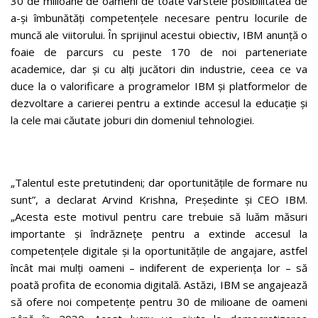
30 de milioane de oameni de toate vârstele posibilitatea de
a-și îmbunătăți competențele necesare pentru locurile de
muncă ale viitorului. În sprijinul acestui obiectiv, IBM anunță o
foaie de parcurs cu peste 170 de noi parteneriate
academice, dar și cu alți jucători din industrie, ceea ce va
duce la o valorificare a programelor IBM și platformelor de
dezvoltare a carierei pentru a extinde accesul la educație și
la cele mai căutate joburi din domeniul tehnologiei.
„Talentul este pretutindeni; dar oportunitățile de formare nu
sunt”, a declarat Arvind Krishna, Președinte și CEO IBM.
„Acesta este motivul pentru care trebuie să luăm măsuri
importante și îndrăznețe pentru a extinde accesul la
competențele digitale și la oportunitățile de angajare, astfel
încât mai mulți oameni – indiferent de experiența lor – să
poată profita de economia digitală. Astăzi, IBM se angajează
să ofere noi competențe pentru 30 de milioane de oameni