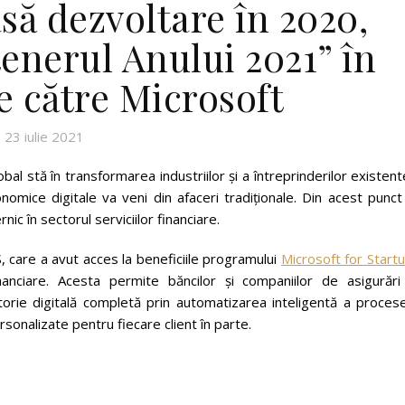
să dezvoltare în 2020,
enerul Anului 2021” în
 către Microsoft
23 iulie 2021
bal stă în transformarea industriilor și a întreprinderilor existent
omice digitale va veni din afaceri tradiționale. Din acest punct
ic în sectorul serviciilor financiare.
 care a avut acces la beneficiile programului
Microsoft for Start
inanciare. Acesta permite băncilor și companiilor de asigurări
ătorie digitală completă prin automatizarea inteligentă a proces
sonalizate pentru fiecare client în parte.