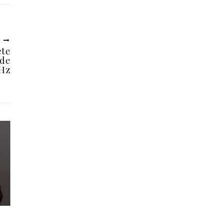
U
ete
 de
0Hz