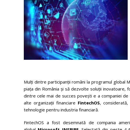
Mulți dintre participanții români la programul global 
piața din România și să dezvolte soluții inovatoare, fo
dintre cele mai de succes povești e a companiei de te
alte organizații financiare
FintechOS
, considerată,
tehnologie pentru industria financiară.
FintechOS
a fost desemnată de compania ameri
global
Microsoft
INSPIRE
. Selectată din peste 4.