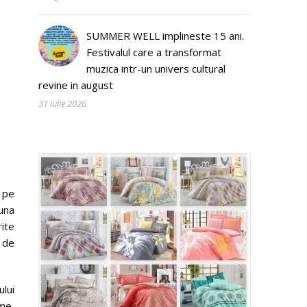
SUMMER WELL implineste 15 ani.
Festivalul care a transformat
muzica intr-un univers cultural
revine in august
31 iulie 2026
l pe
 una
rite
 de
lui
me,