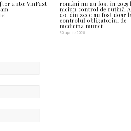
tor auto: VinFast
români nu au fost în 2025 
nam
niciun control de rutină. A
doi din zece au fost doar l
019
controlul obligatoriu, de
medicina muncii
30 aprilie 2026