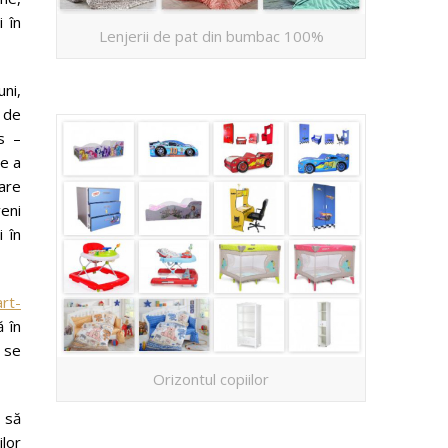
i în
Lenjerii de pat din bumbac 100%
ni,
 de
s –
re a
iare
veni
i în
art-
ă în
a se
Orizontul copiilor
 să
ilor