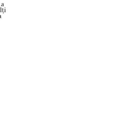
la
lți
a