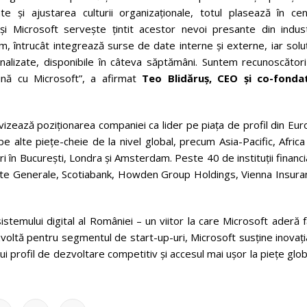
e și ajustarea culturii organizaționale, totul plasează în cen
 și Microsoft servește țintit acestor nevoi presante din indust
m, întrucât integrează surse de date interne și externe, iar soluț
nalizate, disponibile în câteva săptămâni. Suntem recunoscători
eună cu Microsoft”, a afirmat
Teo Blidăruș, CEO și co-fonda
 vizează poziționarea companiei ca lider pe piața de profil din Eu
 pe alte piețe-cheie de la nivel global, precum Asia-Pacific, Afric
ri în București, Londra și Amsterdam. Peste 40 de instituții financ
iete Generale, Scotiabank, Howden Group Holdings, Vienna Insura
temului digital al României – un viitor la care Microsoft aderă 
oltă pentru segmentul de start-up-uri, Microsoft susține inovați
unui profil de dezvoltare competitiv și accesul mai ușor la piețe glo