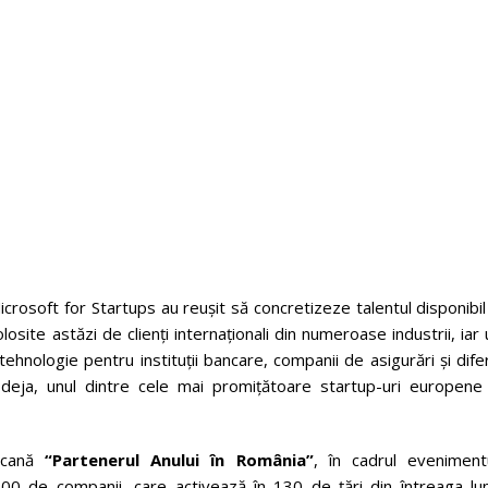
Microsoft for Startups au reușit să concretizeze talentul disponibi
losite astăzi de clienți internaționali din numeroase industrii, iar
hnologie pentru instituții bancare, companii de asigurări și dife
 deja, unul dintre cele mai promițătoare startup-uri europene
cană
“Partenerul Anului în România”
, în cadrul evenimentu
400 de companii, care activează în 130 de țări din întreaga lu