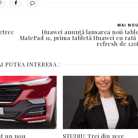
MAI NO
etrec
Huawei anunță lansarea noii tabl
MatePad 11, prima tabletă Huawei cu rată
refresh de 12
I PUTEA INTERESA :
ut un nou
STUDIU: Trei din zece