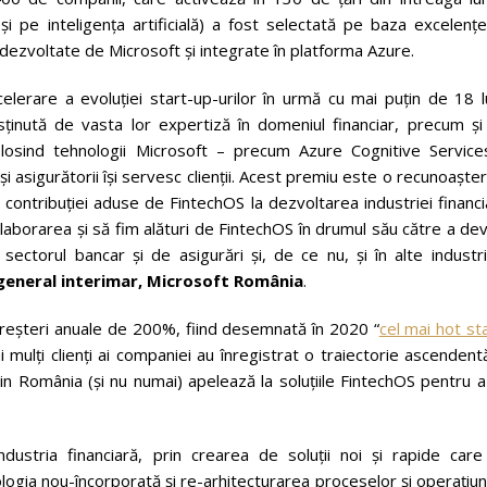
i pe inteligența artificială) a fost selectată pe baza excelențe
 dezvoltate de Microsoft și integrate în platforma Azure.
lerare a evoluției start-up-urilor în urmă cu mai puțin de 18 lu
sținută de vasta lor expertiză în domeniul financiar, precum și
olosind tehnologii Microsoft – precum Azure Cognitive Service
 asigurătorii își servesc clienții. Acest premiu este o recunoaște
 contribuției aduse de FintechOS la dezvoltarea industriei financ
aborarea și să fim alături de FintechOS în drumul său către a de
sectorul bancar și de asigurări și, de ce nu, și în alte industri
 general interimar, Microsoft România
.
 creșteri anuale de 200%, fiind desemnată în 2020 “
cel mai hot st
mulți clienți ai companiei au înregistrat o traiectorie ascendent
 din România (și nu numai) apelează la soluțiile FintechOS pentru 
stria financiară, prin crearea de soluții noi și rapide care
ologia nou-încorporată și re-arhitecturarea proceselor și operațiun