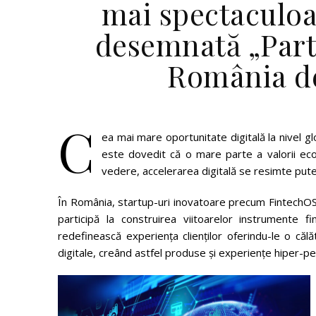
mai spectaculoa
desemnată „Part
România de
C
ea mai mare oportunitate digitală la nivel glo
este dovedit că o mare parte a valorii econ
vedere, accelerarea digitală se resimte putern
În România, startup-uri inovatoare precum FintechOS,
participă la construirea viitoarelor instrumente f
redefinească experiența clienților oferindu-le o căl
digitale, creând astfel produse și experiențe hiper-per