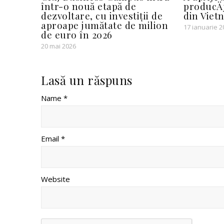
într-o nouă etapă de
producÄƒ
dezvoltare, cu investiții de
din Viet
aproape jumătate de milion
17 ianuarie 2
de euro în 2026
20 mai 2026
Lasă un răspuns
Name *
Email *
Website