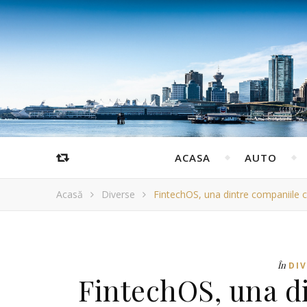
ACASA
AUTO
Acasă
Diverse
FintechOS, una dintre companiile 
În
DI
FintechOS, una d