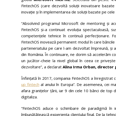
FintechOS (care dezvoltă soluții inovatoare bazate ș
inovație și în implementarea de soluții bazate pe cele
“Absolvind programul Microsoft de mentoring și acce
FintechOS și-a continuat evoluția spectaculoasă, su
competențele tehnice în continuă perfecționare. F
FintechOS inovează permanent modul în care băncile și
parteneriatului pe care l-am dezvoltat împreună, și a
din România. În continuare, ne dorim să accelerăm col
un jucător-cheie la nivel global în ceea ce privește 
dezvoltare”, a declarat
Alina Irma Orban, director
Înființată în 2017, compania FintechOS a înregistrat
up fintech
al anului în Europa”. De asemenea, cei mai 
afara granițelor țării, iar 9 din cele 10 bănci de top
digitaliza.
“FintechOS aduce o schimbare de paradigmă în indu
îmbunătățească experiența clientului final. De la tehn