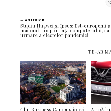
ANTERIOR
Studiu Huawei și Ipsos: Est-europenii p
mai mult timp în fața computerului, ca
urmare a efectelor pandemiei
TE-AR MA
Cluj Business Campus intră
A apÄƒr