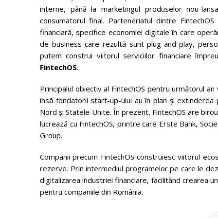
interne, până la marketingul produselor nou-lansat
consumatorul final. Parteneriatul dintre FintechOS
financiară, specifice economiei digitale în care operă
de business care rezultă sunt plug-and-play, perso
putem construi viitorul serviciilor financiare împr
FintechOS
.
Principalul obiectiv al FintechOS pentru următorul an
însă fondatorii start-up-ului au în plan și extinderea
Nord și Statele Unite. În prezent, FintechOS are birou
lucrează cu FintechOS, printre care Erste Bank, Soc
Group.
Companii precum FintechOS construiesc viitorul ecosis
rezerve. Prin intermediul programelor pe care le dezv
digitalizarea industriei financiare, facilitând crearea 
pentru companiile din România.