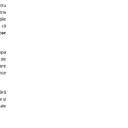
tru
ria
iile
 că
tor
ropa
a de
iare
nce
fără
a și
bale