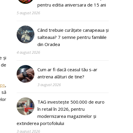
pentru editia aniversara de 15 ani
5 august 2026
Când trebuie curățate canapeaua și
salteaua? 7 semne pentru familiile
din Oradea
4 august 2026
e și
 de
Cum ar fi dacă ceasul tău s-ar
antrena alături de tine?
ups
,
3 august 2026
 să
elor
TAG investește 500.000 de euro
în retail în 2026, pentru
modernizarea magazinelor și
extinderea portofoliului
3 august 2026