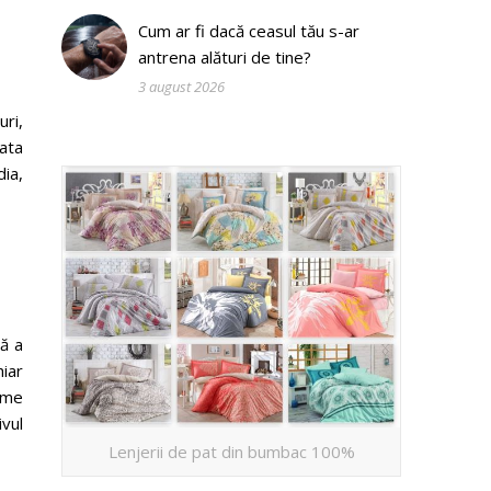
Cum ar fi dacă ceasul tău s-ar
antrena alături de tine?
3 august 2026
uri,
rata
ia,
ă a
iar
ime
ivul
Lenjerii de pat din bumbac 100%