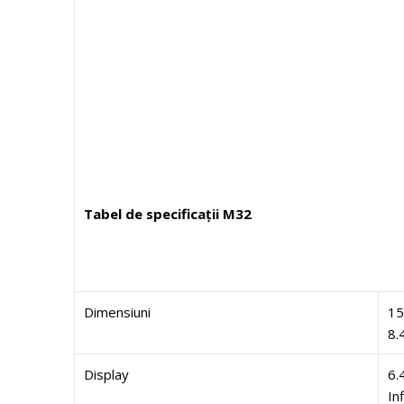
Tabel de specificații M32
Dimensiuni
15
8
Display
6.
In