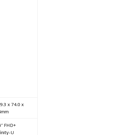
9.3 x 74.0 x
.4mm
4″ FHD+
finity-U