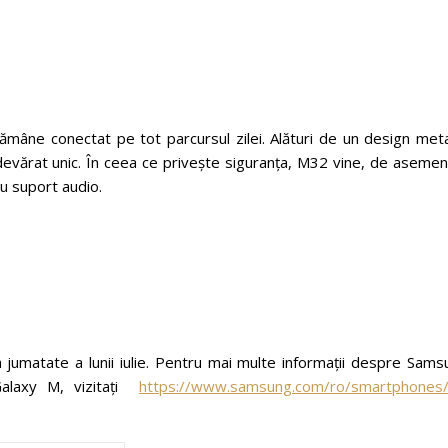
âne conectat pe tot parcursul zilei. Alături de un design metal
adevărat unic. În ceea ce privește siguranța, M32 vine, de aseme
u suport audio.
 jumatate a lunii iulie. Pentru mai multe informații despre Sams
Galaxy M, vizitați
https://www.samsung.com/ro/smartphones/a