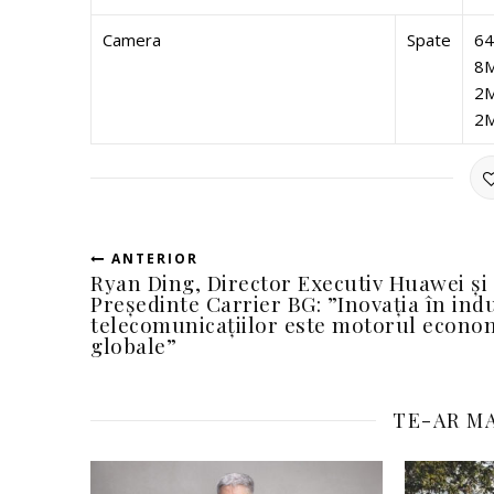
Camera
Spate
64
8M
2M
2M
ANTERIOR
Ryan Ding, Director Executiv Huawei și
Președinte Carrier BG: ”Inovația în ind
telecomunicațiilor este motorul econo
globale”
TE-AR MA