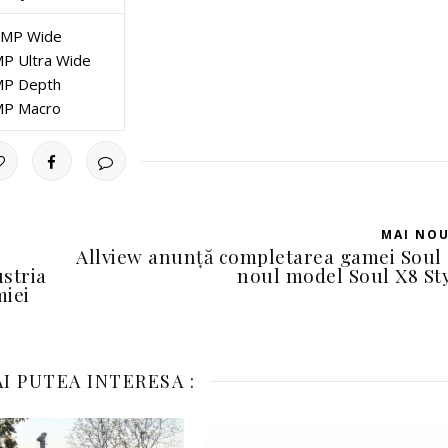
MP Wide
P Ultra Wide
P Depth
P Macro
MAI NO
Allview anunță completarea gamei Soul
ustria
noul model Soul X8 St
miei
I PUTEA INTERESA :