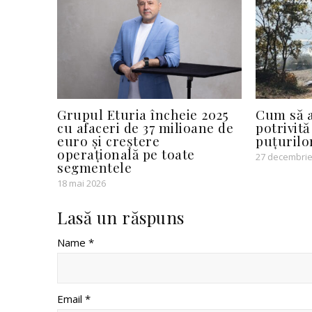
Grupul Eturia încheie 2025
Cum să a
cu afaceri de 37 milioane de
potrivită
euro și creștere
puțurilo
operațională pe toate
27 decembrie
segmentele
18 mai 2026
Lasă un răspuns
Name *
Email *