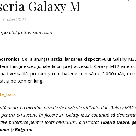
seria Galaxy M
6 iulie 2021
 disponibil pe Samsung.com
ectronics Co
. a anunțat astăzi lansarea dispozitivului Galaxy M3
eră funcții excepționale la un preț accesibil. Galaxy M32 vine c
quad versatilă, precum și cu o baterie imensă de 5.000 mAh, ext
, cât și pe termen lung.
ută pentru a menține nevoile de bază ale utilizatorilor. Galaxy M32 
 și pentru a-i susține în fiecare zi. Galaxy M32 continuă să demonst
ve puternice pentru toate nivelurile”, a declarat
Tiberiu Dobre, ş
nia şi Bulgaria.