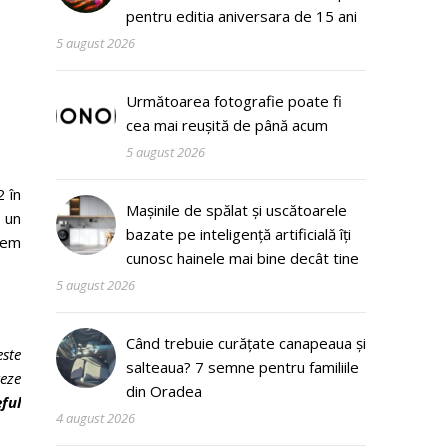
pentru editia aniversara de 15 ani
5 august 2026
Următoarea fotografie poate fi
cea mai reușită de până acum
5 august 2026
2 în
Mașinile de spălat și uscătoarele
u un
bazate pe inteligență artificială îți
rem
cunosc hainele mai bine decât tine
5 august 2026
Când trebuie curățate canapeaua și
este
salteaua? 7 semne pentru familiile
reze
din Oradea
eful
4 august 2026