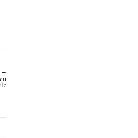
U
 cu
yle