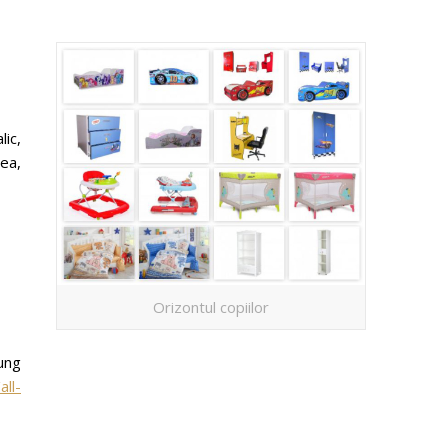
ic,
nea,
Orizontul copiilor
ung
ll-