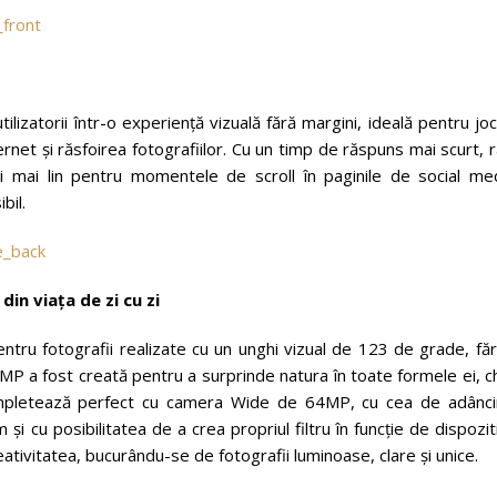
izatorii într-o experiență vizuală fără margini, ideală pentru joc
ernet și răsfoirea fotografiilor. Cu un timp de răspuns mai scurt, 
 mai lin pentru momentele de scroll în paginile de social med
bil.
n viața de zi cu zi
ru fotografii realizate cu un unghi vizual de 123 de grade, făr
 a fost creată pentru a surprinde natura în toate formele ei, ch
se completează perfect cu camera Wide de 64MP, cu cea de adânc
 cu posibilitatea de a crea propriul filtru în funcție de dispozit
creativitatea, bucurându-se de fotografii luminoase, clare și unice.