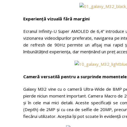
Experiență vizuală fără margini
Ecranul Infinity-U Super AMOLED de 6,4” introduce util
vizionarea videoclipurilor preferate, navigarea pe int
de refresh de 90Hz permite un afișaj mai rapid și
îmbunătățind experiența, dar menținând un preț accesi
Cameră versatilă pentru a surprinde momentele di
Galaxy M32 vine cu o cameră Ultra-Wide de 8MP pent
pierde niciun moment important. Camera Macro de 2MP
și în cele mai mici detalii. Aceste specificații 
(Depth) de 2MP și cu cea de selfie de 20MP, precum și
fiecărui utilizator. Aceștia își pot scoate în evidență 