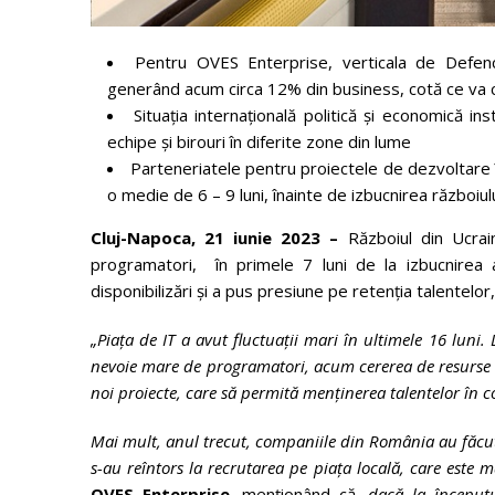
Pentru OVES Enterprise, verticala de Defenc
generând acum circa 12% din business, cotă ce va c
Situația internațională politică și economică 
echipe și birouri în diferite zone din lume
Parteneriatele pentru proiectele de dezvoltare î
o medie de 6 – 9 luni, înainte de izbucnirea războiul
Cluj-Napoca, 21 iunie 2023 –
Războiul din Ucrai
programatori, în primele 7 luni de la izbucnirea a
disponibilizări și a pus presiune pe retenția talentelo
„Piața de IT a avut fluctuații mari în ultimele 16 luni.
nevoie mare de programatori, acum cererea de resurse 
noi proiecte, care să permită menținerea talentelor în 
Mai mult, anul trecut, companiile din România au făcu
s-au reîntors la recrutarea pe piața locală, care este 
OVES Enterprise
, menționând că,
dacă la începutul