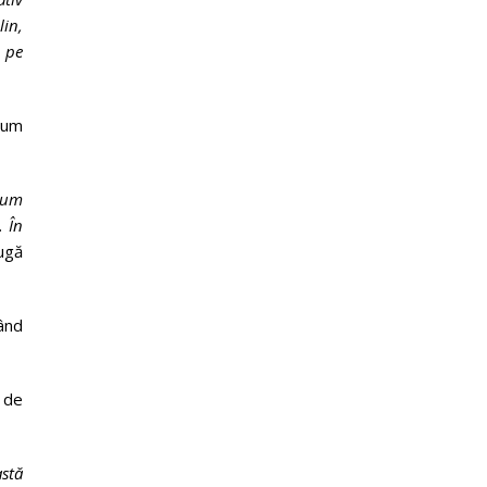
lin,
i pe
cum
ecum
. În
ugă
ând
 de
stă