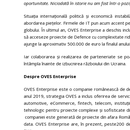
oportunitate. Niciodată în istorie nu am fost într-o poz
Situația internațională politică și economică inst
abordarea piețelor. Firmele de IT pun acum accent pe d
globului. În ultimul an, OVES Enterprise a deschis inclu
să acceseze proiecte de Defence cu complexitate ridic
ajunge la aproximativ 500.000 de euro la finalul anului
Iar colaborarea și realizarea de parteneriate se po
întâmpla înainte de izbucnirea războiului din Ucraina.
Despre OVES Enterprise
OVES Enterprise este o companie românească de dezv
anul 2019, strategia OVES a inclus oferirea de serv
automotive, eCommerce, fintech, telecom, instituț
tehnologic pentru proiecte complexe și sofisticate di
companiei este generată de proiecte din afara României,
data. OVES Enterprise are, în prezent, peste200 de 