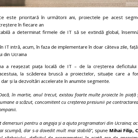
e este prioritară în următorii ani, proiectele pe acest segm
reștere în fiecare an
instabilă a determinat firmele de IT să se extindă global, însem
n IT intră, acum, în faza de implementare în doar câteva zile, faț
ui din Ucraina
na a reașezat piața locală de IT – de la creșterea deficitului
cestuia, la scăderea bruscă a proiectelor, situație care a for
r, dar și la dezvoltări accelerate în anumite segmente.
 Dacă, în martie, anul trecut, existau foarte multe proiecte în piață 
umane a scăzut, concomitent cu creșterea presiunii pe contractare
companii.
t demersuri pentru a angaja și a ajuta programatori din Ucraina; 
mai scumpă, dar s-a dovedit mult mai stabilă”
, spune
Mihai Filip, 
 războiului, deficitul de programatori în piață era de aproxima