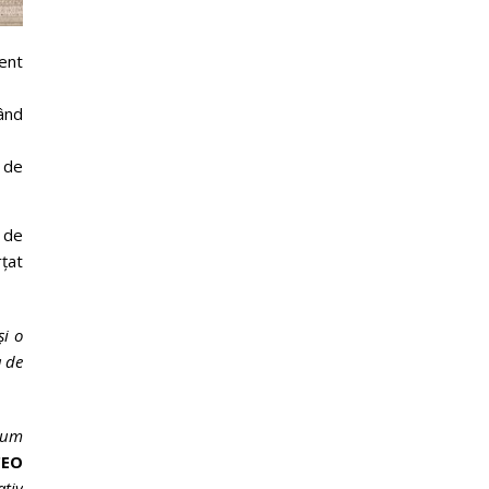
ent
nând
ă de
 de
țat
și o
a de
acum
CEO
tiv