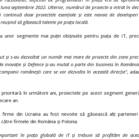
una septembrie 2022. Ulterior, numărul de proiecte a intrat în dec
i continuă doar proiectele esențiale și este nevoie de developer
 reușind să găsească talente pe piața locală.
rea unor segmente mai puțin obișnuite pentru piața de IT, pre
scut și s-au dezvoltat un număr mai mare de proiecte din zone pr
de inovație și Defence și-au mutat o parte din business în România
ompanii românești care se vor dezvolta în această direcție”
, ada
prioritară în următorii ani, proiectele pe acest segment gener
ecare an.
firme din Ucraina au fost nevoite să găsească alți parteneri
către firmele din România și Polonia.
portant în piața globală de IT și trebuie să profităm de acea