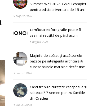
Summer Well 2026. Ghidul complet
pentru editia aniversara de 15 ani
5 august 2026
n
Următoarea fotografie poate fi
cea mai reușită de până acum
5 august 2026
Mașinile de spălat și uscătoarele
bazate pe inteligență artificială îți
cunosc hainele mai bine decât tine
5 august 2026
Când trebuie curățate canapeaua și
salteaua? 7 semne pentru familiile
din Oradea
4 august 2026