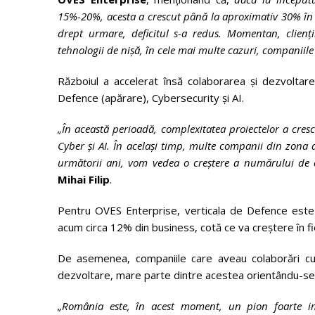
15%-20%, acesta a crescut până la aproximativ 30% în l
drept urmare, deficitul s-a redus. Momentan, clienți
tehnologii de nișă, în cele mai multe cazuri, companiile
Războiul a accelerat însă colaborarea și dezvolta
Defence (apărare), Cybersecurity și AI.
„În această perioadă, complexitatea proiectelor a cre
Cyber și AI. În același timp, multe companii din zona 
următorii ani, vom vedea o creștere a numărului de c
Mihai Filip
.
Pentru OVES Enterprise, verticala de Defence este 
acum circa 12% din business, cotă ce va creștere în fi
De asemenea, companiile care aveau colaborări cu 
dezvoltare, mare parte dintre acestea orientându-se 
„România este, în acest moment, un pion foarte im