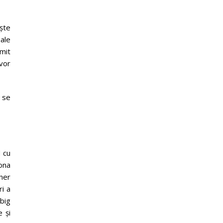
ște
 ale
rmit
 vor
 se
 cu
ona
ner
ri a
 big
 și