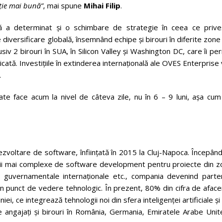
iție mai bună”
, mai spune
Mihai Filip
.
abilă a determinat și o schimbare de strategie în ceea ce prive
iversificare globală, însemnând echipe și birouri în diferite zone
siv 2 birouri în SUA, în Silicon Valley și Washington DC, care îi pe
ată. Investițiile în extinderea internațională ale OVES Enterprise
.
ate face acum la nivel de câteva zile, nu în 6 – 9 luni, așa cum
oltare de software, înființată în 2015 la Cluj-Napoca. Începând
icii mai complexe de software development pentru proiecte din z
ii guvernamentale internaționale etc., compania devenind parte
n punct de vedere tehnologic. În prezent, 80% din cifra de aface
 ce integrează tehnologii noi din sfera inteligenței artificiale şi
angajați și birouri în România, Germania, Emiratele Arabe Unite