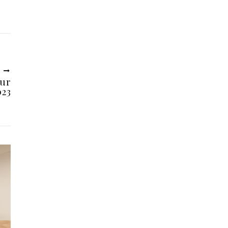
U
ur
023