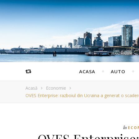
ACASA
AUTO
Acasă
Economie
OVES Enterprise: razboiul din Ucraina a generat o scadere
În
ECO
OVES Enterprise: