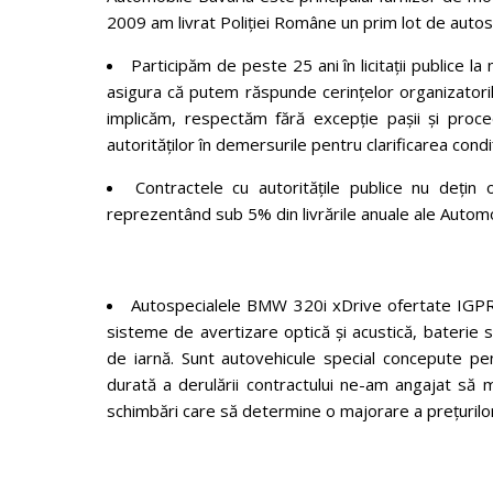
2009 am livrat Poliției Române un prim lot de auto
Participăm de peste 25 ani în licitații publice la
asigura că putem răspunde cerințelor organizatoril
implicăm, respectăm fără excepție pașii şi proce
autorităților în demersurile pentru clarificarea condiții
Contractele cu autoritățile publice nu dețin
reprezentând sub 5% din livrările anuale ale Automo
Autospecialele BMW 320i xDrive ofertate IGPR n
sisteme de avertizare optică și acustică, baterie 
de iarnă. Sunt autovehicule special concepute pent
durată a derulării contractului ne-am angajat să m
schimbări care să determine o majorare a prețurilor