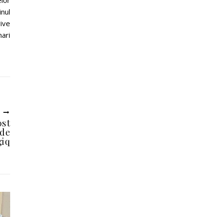
lor
inul
ive
ari
U
ost
 de
giq