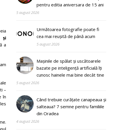
pentru editia aniversara de 15 ani
5 august 2026
Următoarea fotografie poate fi
reia
cea mai reușită de până acum
 și
5 august 2026
ă a
Mașinile de spălat și uscătoarele
7 am
bazate pe inteligență artificială îți
cunosc hainele mai bine decât tine
ale
5 august 2026
ti –
e în
Când trebuie curățate canapeaua și
ales
salteaua? 7 semne pentru familiile
din Oradea
4 august 2026
me.
anul