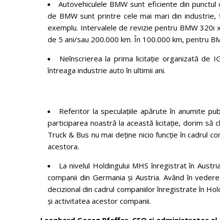
Autovehiculele BMW sunt eficiente din punctul d
de BMW sunt printre cele mai mari din industrie, f
exemplu. Intervalele de revizie pentru BMW 320i xD
de 5 ani/sau 200.000 km. În 100.000 km, pentru BM
Neînscrierea la prima licitație organizată de I
întreaga industrie auto în ultimii ani.
Referitor la speculațiile apărute în anumite pub
participarea noastră la această licitație, dorim să
Truck & Bus nu mai deține nicio funcție în cadrul co
acestora.
La nivelul Holdingului MHS înregistrat în Austria
companii din Germania și Austria. Având în vedere 
decizional din cadrul companiilor înregistrate în Ho
și activitatea acestor companii.