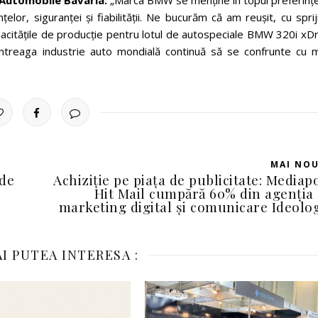
 Automobile Bavaria:
„Marca BMW se menține în topul preferințe
lor, siguranței și fiabilității. Ne bucurăm că am reușit, cu sprij
citățile de producție pentru lotul de autospeciale BMW 320i xDr
 întreaga industrie auto mondială continuă să se confrunte cu m
MAI NO
de
Achiziție pe piața de publicitate: Mediap
Hit Mail cumpără 60% din agenția
marketing digital și comunicare Ideolo
I PUTEA INTERESA :