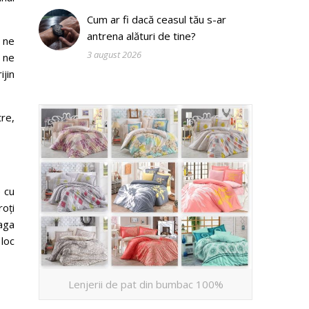
Cum ar fi dacă ceasul tău s-ar
antrena alături de tine?
a ne
3 august 2026
e ne
jin
re,
 cu
oți
aga
loc
Lenjerii de pat din bumbac 100%