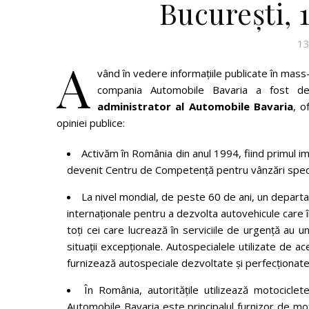
București, 
13
A
vând în vedere informațiile publicate în mass-
compania Automobile Bavaria a fost d
administrator al Automobile Bavaria
, o
opiniei publice:
Activăm în România din anul 1994, fiind primul 
devenit Centru de Competență pentru vânzări speci
La nivel mondial, de peste 60 de ani, un depar
internaționale pentru a dezvolta autovehicule care î
toți cei care lucrează în serviciile de urgență au 
situații excepționale. Autospecialele utilizate de
furnizează autospeciale dezvoltate și perfecționate
În România, autoritățile utilizează motocicle
Automobile Bavaria este principalul furnizor de motoc