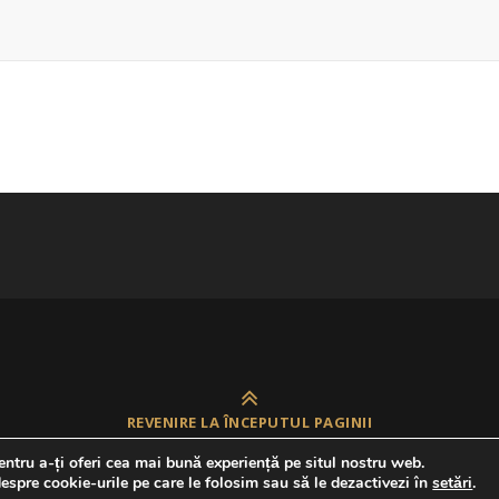
REVENIRE LA ÎNCEPUTUL PAGINII
ntru a-ți oferi cea mai bună experiență pe situl nostru web.
espre cookie-urile pe care le folosim sau să le dezactivezi în
setări
.