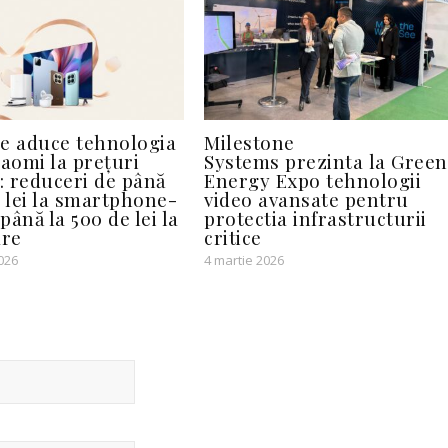
e aduce tehnologia
Milestone
iaomi la prețuri
Systems prezinta la Green
e: reduceri de până
Energy Expo tehnologii
e lei la smartphone-
video avansate pentru
 până la 500 de lei la
protectia infrastructurii
are
critice
026
4 martie 2026