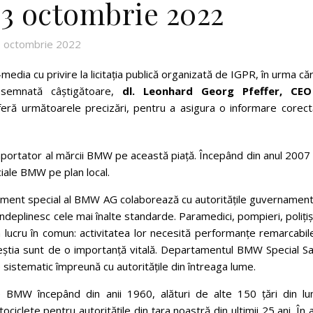
13 octombrie 2022
 octombrie 2022
media cu privire la licitația publică organizată de IGPR, în urma că
esemnată câștigătoare,
dl. Leonhard Georg Pfeffer, CEO
feră următoarele precizări, pentru a asigura o informare corect
importator al mărcii BMW pe această piață. Începând din anul 200
ale BMW pe plan local.
tament special al BMW AG colaborează cu autoritățile guvernament
ndeplinesc cele mai înalte standarde. Paramedici, pompieri, polițiș
un lucru în comun: activitatea lor necesită performanțe remarcabil
 aceștia sunt de o importanță vitală. Departamentul BMW Special S
 sistematic împreună cu autoritățile din întreaga lume.
te BMW începând din anii 1960, alături de alte 150 țări din lu
iclete pentru autoritățile din țara noastră din ultimii 25 ani. În 