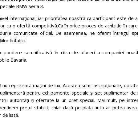
speciale BMW Seria 3.
 nivel internațional, iar prioritatea noastră ca participant este de 
or cu o ofertă competitivă.
Ca în orice proces de achiziție în car
durile comunicate oficial. De asemenea, ne oferim întregul spri
lor licitației.
 o pondere semnificativă în cifra de afaceri a companiei noast
bile Bavaria.
u reprezintă mașini de lux. Acestea sunt inscripționate, dotate
suplimentară pentru echipamente speciale și set suplimentar de r
ru autorități și ofertate la un preț special. Mai mult, pe între
enținem prețul stabilit, chiar dacă pe piața auto ar putea avea 
 de listă.