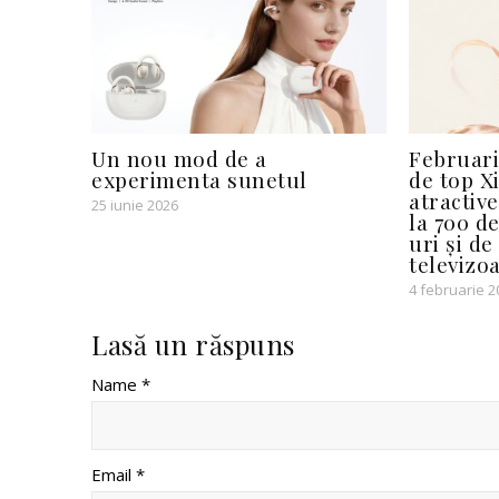
Un nou mod de a
Februari
experimenta sunetul
de top X
atractiv
25 iunie 2026
la 700 d
uri și de
televizo
4 februarie 2
Lasă un răspuns
Name *
Email *