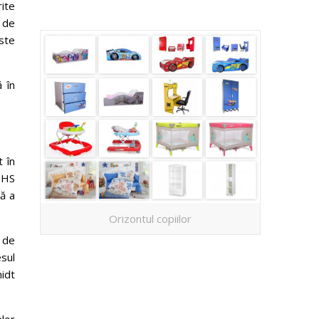
rite
 de
este
ă în
t în
 MHS
lă a
Orizontul copiilor
i de
sul
midt