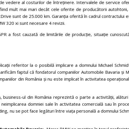
e vedere al costurilor de întreținere. Intervalele de service ofe
iind mult mai mari decât cele oferite de producătorii autohtoni,
rive sunt de 25.000 km. Garanția oferită în cadrul contractului 
W 320 xi sunt necesare 4 revizii.
GPR a fost cauzată de limitările de producție, situație cunoscut
licații referitor la o posibilă implicare a domnului Michael Schmid
 clarificăm faptul că fondatorul companiilor Automobile Bavaria și
mpaniilor din România și nu este implicat în activitatea operaționa
, business-ul din România reprezintă o parte a activității, alătur
neimplicarea domniei sale în activitatea comercială sau în proce
lding, nu se pot face legături între viața personală a domnului Sch