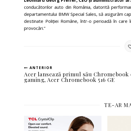
Leonhard Georg Pfeffer, CEO și administrator al
conducătorilor auto din România, datorită performanțe
departamentului BMW Special Sales, să asigurăm capa
destinate Poliției Române, într-o perioadă în care
provocări.”
ANTERIOR
Acer lansează primul său Chromebook 
gaming, Acer Chromebook 516 GE
TE-AR MA